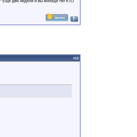
и * Еще две недели и вы вообще НИ КТО
#
12