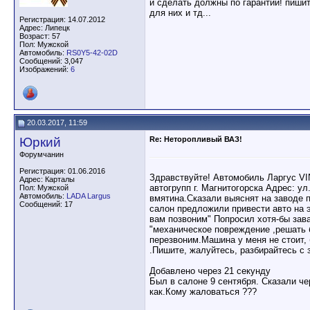
и сделать должны по гарантии! пишит
для них и тд...
Регистрация: 14.07.2012
Адрес: Липецк
Возраст: 57
Пол: Мужской
Автомобиль:
RS0Y5-42-02D
Сообщений: 3,047
Изображений:
6
20.03.2017, 11:59
Юркий
Re: Неторопливый ВАЗ!
Форумчанин
Регистрация: 01.06.2016
Здравствуйте! Автомобиль Ларгус VI
Адрес: Карталы
автогрупп г. Магнитогорска Адрес: у
Пол: Мужской
Автомобиль:
LADA Largus
вмятина.Сказали выяснят на заводе п
Сообщений: 17
салон предложили привести авто на э
вам позвоним" Попросил хотя-бы зав
"механическое повреждение ,решать 
перезвоним.Машина у меня не стоит, 
.Пишите, жалуйтесь, разбирайтесь с
Добавлено через 21 секунду
Был в салоне 9 сентября. Сказали ч
как.Кому жаловаться ???