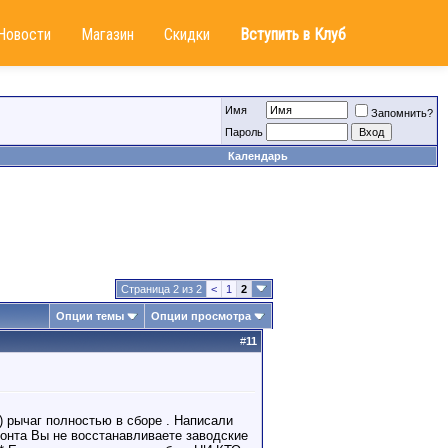
Новости
Магазин
Скидки
Вступить в Клуб
Имя
Запомнить?
Пароль
Календарь
Страница 2 из 2
<
1
2
Опции темы
Опции просмотра
#
11
) рычаг полностью в сборе . Написали
монта Вы не восстанавливаете заводские