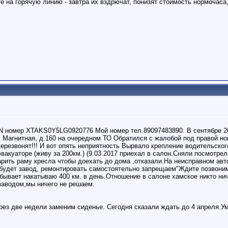
е на горячую линию - завтра их вздрючат, понизят стоимость нормочаса
N номер XTAKS0Y5LG0920776 Мой номер тел.89097483890. В сентябре 2
л. Магнитная, д.160 на очередном ТО Обратился с жалобой под правой н
ерезвонят!!! И вот опять неприятность Вырвало крепление водительског
вакуаторе (живу за 200км.) (9.03.2017 приехал в салон.Сняли посмотре
арить раму кресла чтобы доехать до дома ,отказали.На неисправном ав
будет завод, ремонтировать самостоятельно запрещаем"Ждите позвони
бывает накатываю 400 км. в день.Отношение в салоне хамское никто нич
 заводом,мы ничего не решаем.
ерез две недели заменим сиденье. Сегодня сказали ждать до 4 апреля.У