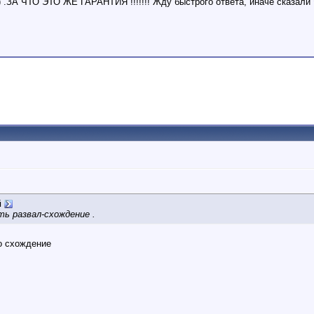
) .ЗА ЧТО ЭТО ЖЕ ГАРАНТИЯ !!!!!!! Жду быстрого ответа, иначе сказал
й
ь развал-схождение .
о схождение