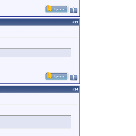
#
13
#
14