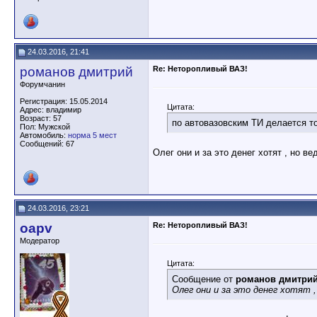
24.03.2016, 21:41
романов дмитрий
Re: Неторопливый ВАЗ!
Форумчанин
Регистрация: 15.05.2014
Цитата:
Адрес: владимир
Возраст: 57
по автовазовским ТИ делается т
Пол: Мужской
Автомобиль:
норма 5 мест
Сообщений: 67
Олег они и за это денег хотят , но вед
24.03.2016, 23:21
oapv
Re: Неторопливый ВАЗ!
Модератор
Цитата:
Сообщение от
романов дмитри
Олег они и за это денег хотят ,