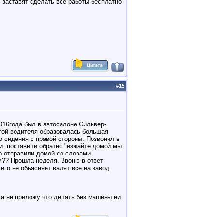
, заставят сделать все работы бесплатно
#
15
016года был в автосалоне Сильвер-
огой водителя образовалась большая
о сидения с правой стороны. Позвонил в
ли .поставили обратно "езжайте домой мы
то отправили домой со словами
м?? Прошла неделя. Звоню в ответ
его не обьясняет валят все на завод
ма не приложу что делать без машины ни