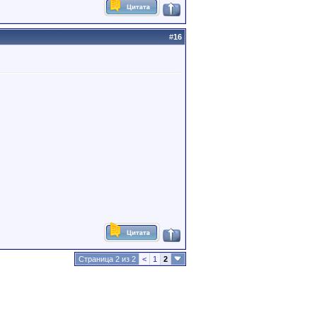
#
16
Страница 2 из 2
<
1
2