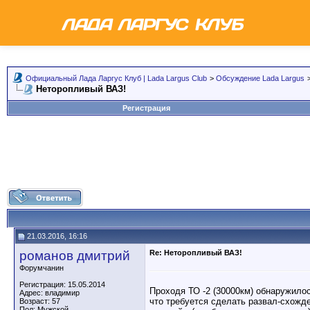
Официальный Лада Ларгус Клуб | Lada Largus Club
>
Обсуждение Lada Largus
Неторопливый ВАЗ!
Регистрация
21.03.2016, 16:16
романов дмитрий
Re: Неторопливый ВАЗ!
Форумчанин
Регистрация: 15.05.2014
Проходя ТО -2 (30000км) обнаружилос
Адрес: владимир
что требуется сделать развал-схожде
Возраст: 57
Пол: Мужской