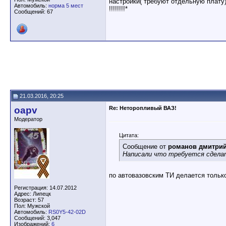
настройки( требуют отдельную плату
Автомобиль:
норма 5 мест
!!!!!!!!*
Сообщений: 67
21.03.2016, 20:25
oapv
Re: Неторопливый ВАЗ!
Модератор
Цитата:
Сообщение от
романов дмитри
Написали что требуется сделат
по автовазовским ТИ делается тольк
Регистрация: 14.07.2012
Адрес: Липецк
Возраст: 57
Пол: Мужской
Автомобиль:
RS0Y5-42-02D
Сообщений: 3,047
Изображений:
6