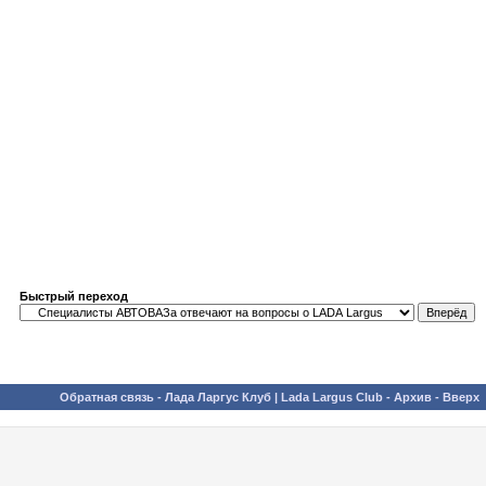
Быстрый переход
Обратная связь
-
Лада Ларгус Клуб | Lada Largus Club
-
Архив
-
Вверх