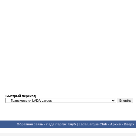
Быстрый переход
Обратная связь
-
Лада Ларгус Клуб | Lada Largus Club
-
Архив
-
Вверх