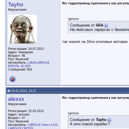
Tayho
Re: гидропривод сцепления у нас регули
Форумчанин
Цитата:
Сообщение от
lёlik
На люксовых ларгусах с двигат
так значит на 16ти клоповых моторах
Регистрация: 19.07.2012
Адрес: Кемерово
Возраст: 46
Пол: Мужской
Автомобиль:
LADA LARGUS
RS0Y5L 42 02D
Сообщений: 503
04.01.2013, 23:27
alexxx
Re: гидропривод сцепления у нас регули
Форумчанин
Регистрация: 12.03.2012
Цитата:
Адрес: москва
Возраст: 47
Сообщение от
Tayho
Пол: Мужской
А кто такой карабас?
Автомобиль:
LARGUS 7мест LUX;
LARGUS CROSS