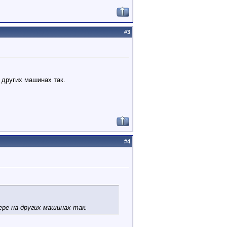
#
3
 других машинах так.
#
4
ере на других машинах так.