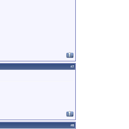
#
7
#
8