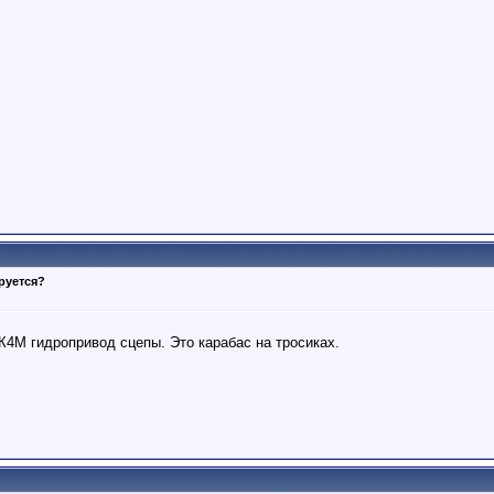
руется?
К4М гидропривод сцепы. Это карабас на тросиках.