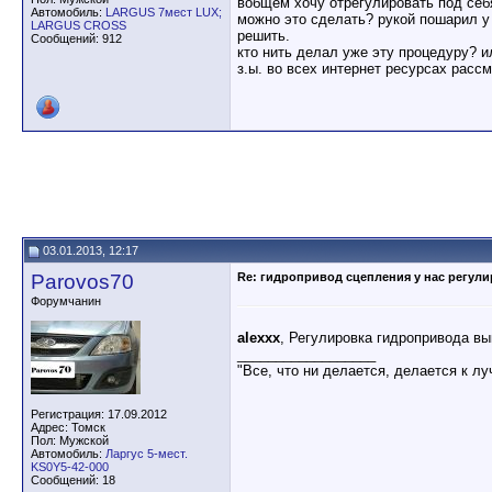
вобщем хочу отрегулировать под себя
Автомобиль:
LARGUS 7мест LUX;
можно это сделать? рукой пошарил у 
LARGUS CROSS
решить.
Сообщений: 912
кто нить делал уже эту процедуру? и
з.ы. во всех интернет ресурсах расс
03.01.2013, 12:17
Parovos70
Re: гидропривод сцепления у нас регули
Форумчанин
alexxx
, Регулировка гидропривода вы
__________________
"Все, что ни делается, делается к л
Регистрация: 17.09.2012
Адрес: Томск
Пол: Мужской
Автомобиль:
Ларгус 5-мест.
KS0Y5-42-000
Сообщений: 18