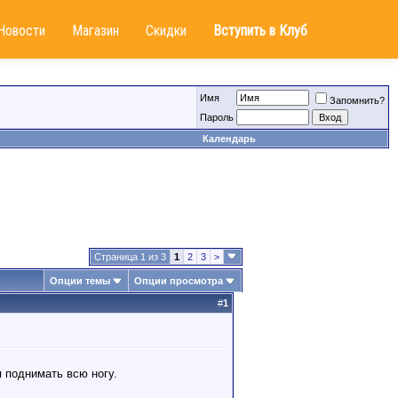
Новости
Магазин
Скидки
Вступить в Клуб
Имя
Запомнить?
Пароль
Календарь
Страница 1 из 3
1
2
3
>
Опции темы
Опции просмотра
#
1
 поднимать всю ногу.