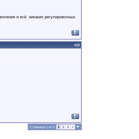
сцепления и всё. никаких регулировочных
#
10
Страница 1 из 3
1
2
3
>