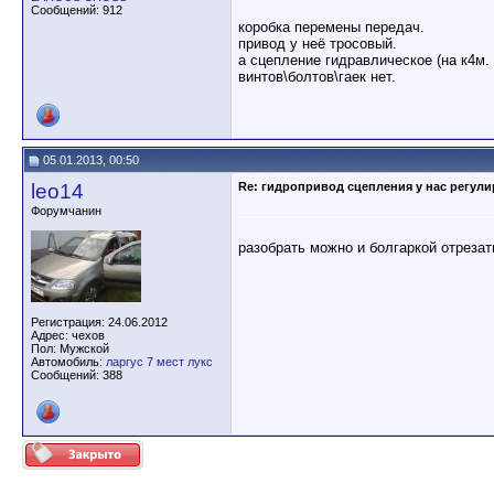
Сообщений: 912
коробка перемены передач.
привод у неё тросовый.
а сцепление гидравлическое (на к4м. 
винтов\болтов\гаек нет.
05.01.2013, 00:50
leo14
Re: гидропривод сцепления у нас регули
Форумчанин
разобрать можно и болгаркой отрезат
Регистрация: 24.06.2012
Адрес: чехов
Пол: Мужской
Автомобиль:
ларгус 7 мест лукс
Сообщений: 388