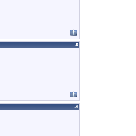
#
5
#
6