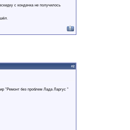
вскидку с кондачка не получилось
ашёл.
#
2
ир "Ремонт без проблем Лада Ларгус "