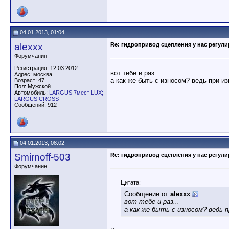
04.01.2013, 01:04
alexxx
Re: гидропривод сцепления у нас регули
Форумчанин
Регистрация: 12.03.2012
вот тебе и раз...
Адрес: москва
а как же быть с износом? ведь при и
Возраст: 47
Пол: Мужской
Автомобиль:
LARGUS 7мест LUX;
LARGUS CROSS
Сообщений: 912
04.01.2013, 08:02
Smirnoff-503
Re: гидропривод сцепления у нас регули
Форумчанин
Цитата:
Сообщение от
alexxx
вот тебе и раз...
а как же быть с износом? ведь 