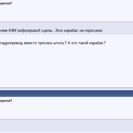
руется?
елем К4М гидропривод сцепы. Это карабас на тросиках.
 гидропривод вместо тросика штоль? А кто такой карабас?
руется?