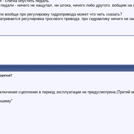
 - слегка опустить педаль.
педали - ничего не нащупал. ни штока, ничего либо другого. вобщем на 
ли вообще про регулировку гидропривода может что нить сказать?
матривается регулировка тросового привода. про гидравлику ничего не н
руется?
ключения сцепления в период эксплуатации не предусмотрена.(Третий м
учшему"