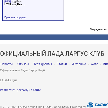
[IMG]
код
Вкл.
HTML код
Выкл.
Правила форума
Текущее врем
ОФИЦИАЛЬНЫЙ ЛАДА ЛАРГУС КЛУБ
Новости
·
Отзывы
·
Тест-драйвы
·
Статьи
·
Интервью
·
Фото
·
Ви
Официальный Лада Ларгус Клуб
LADA Largus
Разместить рекламу на сайте
© 2012-2020 LADA Largus Club | Лада Ларгус Клуб. Powered by