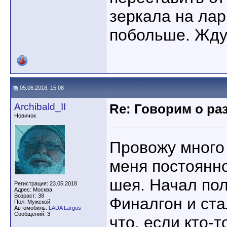
зеркала на ларг
побольше. Жду
05.06.2018, 15:08
Archibald_II
Re: Говорим о ра
Новичок
Провожу много 
меня постоянно
шея. Начал по
Регистрация: 23.05.2018
Адрес: Москва
Возраст: 38
Финалгон и ста
Пол: Мужской
Автомобиль:
LADA Largus
Сообщений: 3
что, если кто-