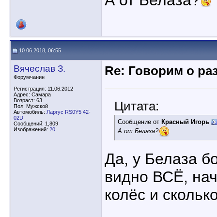
А от Белаза?
10.06.2018, 06:55
Вячеслав З.
Re: Говорим о ра
Форумчанин
Регистрация: 11.06.2012
Адрес: Самара
Возраст: 63
Цитата:
Пол: Мужской
Автомобиль:
Ларгус RS0Y5 42-
02D
Сообщение от
Красный Игорь
Сообщений: 1,809
Изображений:
20
А от Белаза?
Да, у Белаза б
видно ВСЁ, нач
колёс и скольк
____________