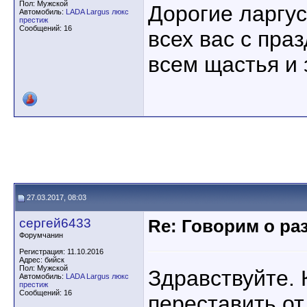
Пол: Мужской
Дорогие ларгу
Автомобиль:
LADA Largus люкс
престиж
Сообщений: 16
всех вас с пр
всем щастья и 
27.03.2017, 08:03
сергей6433
Re: Говорим о ра
Форумчанин
Регистрация: 11.10.2016
Адрес: бийск
Пол: Мужской
Здравствуйте. 
Автомобиль:
LADA Largus люкс
престиж
Сообщений: 16
переставить о