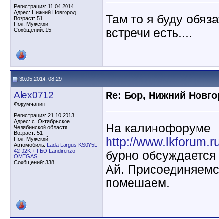
Регистрация: 11.04.2014
Адрес: Нижний Новгород
Там то я буду обяза
Возраст: 51
Пол: Мужской
встречи есть....
Сообщений: 15
30.05.2014, 08:29
Alex0712
Re: Бор, Нижний Новго
Форумчанин
Регистрация: 21.10.2013
Адрес: с. Октябрьское
На калинофоруме
Челябинской области
Возраст: 51
http://www.lkforum.
Пол: Мужской
Автомобиль:
Lada Largus KS0Y5L
42-02K + ГБО Landirenzo
бурно обсуждается
OMEGAS
Сообщений: 338
Ай. Присоединяемс
помешаем.