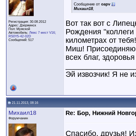
Сообщение от
oapv
Михаил18
,
Вот так вот с Липе
Регистрация: 30.08.2012
Адрес: Дзержинск
Пол: Мужской
Рождения "коллеги 
Автомобиль:
Люкс 7 мест V16;
RS0Y5-42-02D
километрах от тебя
Сообщений: 517
Миш! Присоединяюс
всех благ, здоровья
________________
Эй извозчик! Я не и
21.11.2013, 08:16
Михаил18
Re: Бор, Нижний Новго
Форумчанин
Спасибо, друзья! И