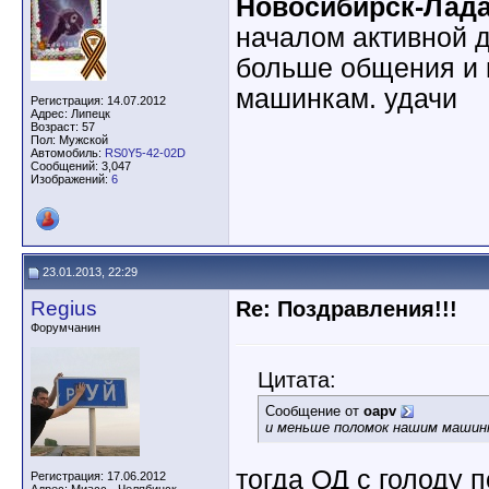
Новосибирск-Лад
началом активной 
больше общения и
машинкам. удачи
Регистрация: 14.07.2012
Адрес: Липецк
Возраст: 57
Пол: Мужской
Автомобиль:
RS0Y5-42-02D
Сообщений: 3,047
Изображений:
6
23.01.2013, 22:29
Regius
Re: Поздравления!!!
Форумчанин
Цитата:
Сообщение от
oapv
и меньше поломок нашим машин
тогда ОД с голоду п
Регистрация: 17.06.2012