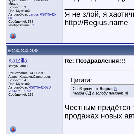
Адрес: Миасс - Челябинск -
Миасс
________________
Возраст: 53
Пол: Мужской
Я не злой, я хаоти
Автомобиль:
Largus RS0Y5-42-
00T
http://Regius.name
Сообщений: 588
Изображений:
33
24.01.2013, 05:40
KatZilla
Re: Поздравления!!!
Форумчанин
Регистрация: 14.11.2012
Адрес: Хакасия.Саяногорск
Цитата:
Возраст: 54
Пол: Мужской
Автомобиль:
RS0Y5-42-02D
Сообщение от
Regius
У956ЕУ 19 RUS
тогда ОД с голоду помрёт )))
Сообщений: 169
Честным придётся т
продажах новых ав