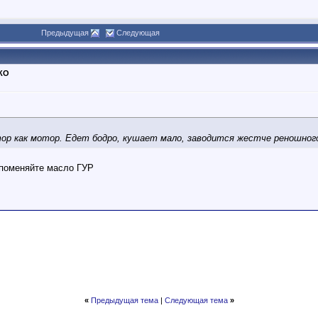
Предыдущая
Следующая
ТКО
ор как мотор. Едет бодро, кушает мало, заводится жестче реношного
 поменяйте масло ГУР
«
Предыдущая тема
|
Следующая тема
»