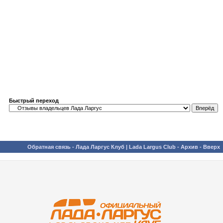
Быстрый переход
Обратная связь
-
Лада Ларгус Клуб | Lada Largus Club
-
Архив
-
Вверх