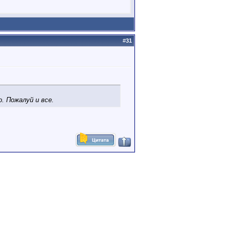
#
31
. Пожалуй и все.