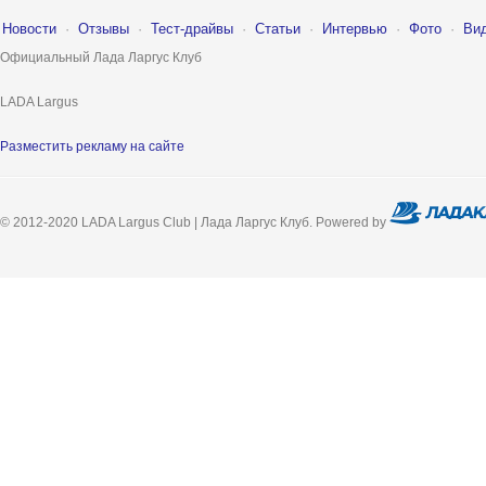
Новости
·
Отзывы
·
Тест-драйвы
·
Статьи
·
Интервью
·
Фото
·
Ви
Официальный Лада Ларгус Клуб
LADA Largus
Разместить рекламу на сайте
© 2012-2020 LADA Largus Club | Лада Ларгус Клуб. Powered by