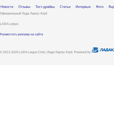
Новости
·
Отзывы
·
Тест-драйвы
·
Статьи
·
Интервью
·
Фото
·
Ви
Официальный Лада Ларгус Клуб
LADA Largus
Разместить рекламу на сайте
© 2012-2020 LADA Largus Club | Лада Ларгус Клуб. Powered by