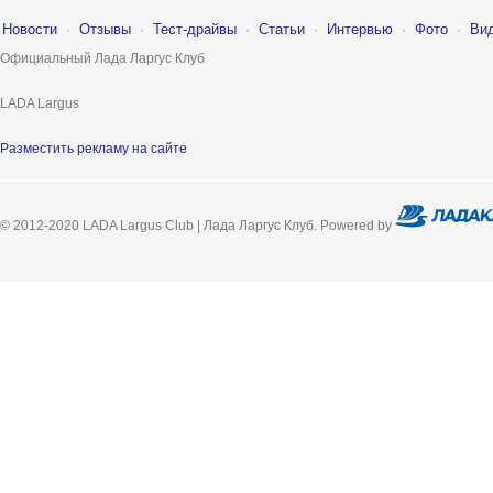
Новости
·
Отзывы
·
Тест-драйвы
·
Статьи
·
Интервью
·
Фото
·
Ви
Официальный Лада Ларгус Клуб
LADA Largus
Разместить рекламу на сайте
© 2012-2020 LADA Largus Club | Лада Ларгус Клуб. Powered by