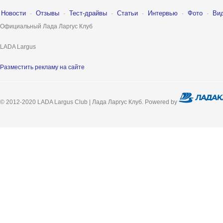
Новости
·
Отзывы
·
Тест-драйвы
·
Статьи
·
Интервью
·
Фото
·
Ви
Официальный Лада Ларгус Клуб
LADA Largus
Разместить рекламу на сайте
© 2012-2020 LADA Largus Club | Лада Ларгус Клуб. Powered by