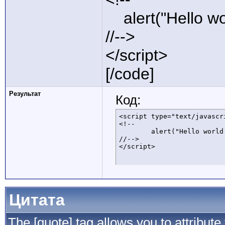
alert("Hello wor
//-->
</script>
[/code]
Результат
Код:
<script type="text/javascri
<!--

	alert("Hello world!");

//-->

</script>
Цитата
The [quote] tag allows you to attribute