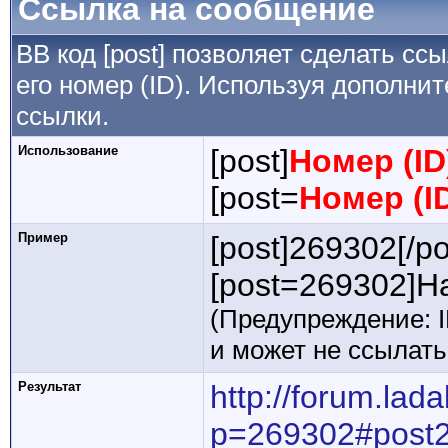
Ссылка на сообщение
BB код [post] позволяет сделать сс
его номер (ID). Используя дополни
ссылки.
Использование
[post]
Номер (I
[post=
Номер (I
Пример
[post]269302[/po
[post=269302]На
(Предупреждение: 
и может не ссылат
Результат
http://forum.lad
p=269302#post