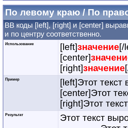
По левому краю / По прав
BB коды [left], [right] и [center] в
и по центру соответственно.
Использование
[left]
значение
[/l
[center]
значени
[right]
значение
Пример
[left]Этот текст
[center]Этот те
[right]Этот тек
Результат
Этот текст выр