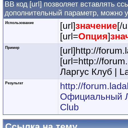
BB код [url] позволяет вставлять 
дополнительный параметр, можно у
Использование
[url]
значение
[/u
[url=
Опция
]
зна
Пример
[url]http://forum.
[url=http://for
Ларгус Клуб | La
Результат
http://forum.lada
Официальный Ла
Club
Ссылка на тему