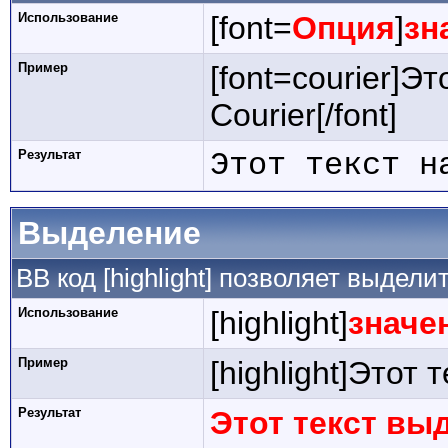
Использование
[font=
Опция
]
зн
Пример
[font=courier]Э
Courier[/font]
Результат
Этот текст н
Выделение
BB код [highlight] позволяет выдели
Использование
[highlight]
значе
Пример
[highlight]Этот 
Результат
Этот текст вы