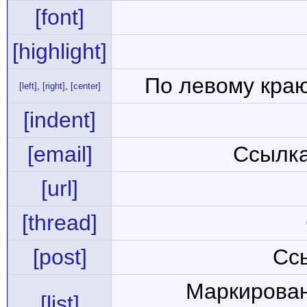
[font]
[highlight]
По левому краю
[left]
,
[right]
,
[center]
[indent]
[email]
Ссылка
[url]
[thread]
[post]
Сс
Маркирован
[list]