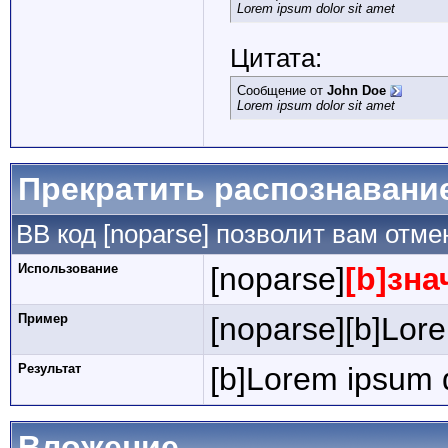
Lorem ipsum dolor sit amet
Цитата:
Сообщение от
John Doe
Lorem ipsum dolor sit amet
Прекратить распознавани
BB код [noparse] позволит вам отм
Использование
[noparse]
[b]зна
Пример
[noparse][b]Lore
Результат
[b]Lorem ipsum d
Вложение