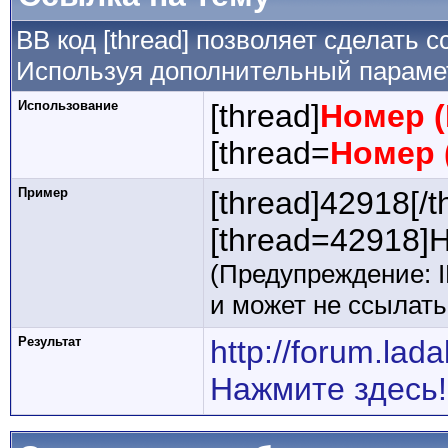
BB код [thread] позволяет сделать с
Используя дополнительный парамет
Использование
[thread]
Номер (
[thread=
Номер 
Пример
[thread]42918[/t
[thread=42918]Н
(Предупреждение: 
и может не ссылат
Результат
http://forum.la
Нажмите здесь!