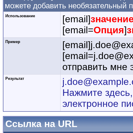
можете добавить необязательный п
Использование
[email]
значени
[email=
Опция
]
з
Пример
[email]j.doe@ex
[email=j.doe@e
отправить мне 
Результат
j.doe@example
Нажмите здесь,
электронное пи
Ссылка на URL