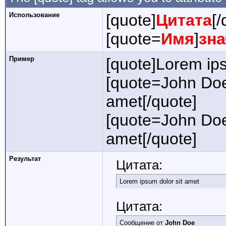
Использование
[quote]
Цитата
[/
[quote=
Имя
]
зн
Пример
[quote]Lorem ips
[quote=John Doe
amet[/quote]
[quote=John Doe
amet[/quote]
Результат
Цитата:
Lorem ipsum dolor sit amet
Цитата:
Сообщение от
John Doe