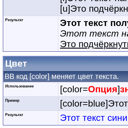
[u]Это подчёркн
Результат
Этот текст по
Этот текст на
Это подчёркнут
Цвет
BB код [color] меняет цвет текста.
Использование
[color=
Опция
]
з
Пример
[color=blue]Этот
Результат
Этот текст син