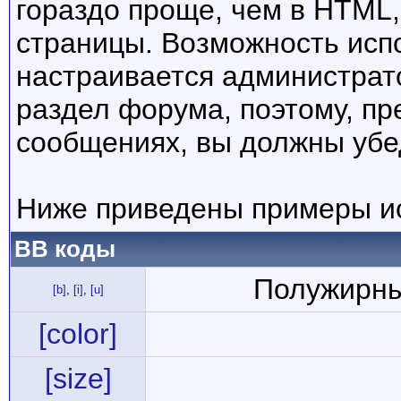
гораздо проще, чем в HTML
страницы. Возможность исп
настраивается администрат
раздел форума, поэтому, пр
сообщениях, вы должны убе
Ниже приведены примеры ис
BB коды
Полужирны
[b]
,
[i]
,
[u]
[color]
[size]