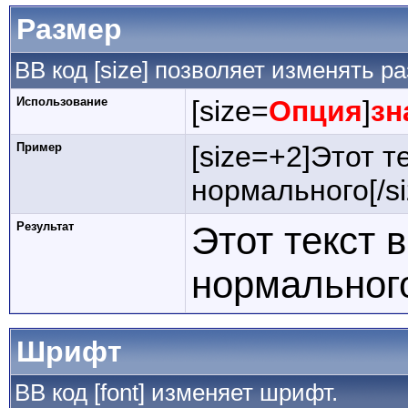
Размер
BB код [size] позволяет изменять 
Использование
[size=
Опция
]
зн
Пример
[size=+2]Этот т
нормального[/si
Результат
Этот текст 
нормальног
Шрифт
BB код [font] изменяет шрифт.