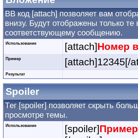
BB код [attach] позволяет вам ото
внизу. Будут отображены только те
соответствующему сообщению.
Использование
[attach]
Номер 
Пример
[attach]12345[/a
Результат
Spoiler
Тег [spoiler] позволяет скрыть боль
просмотре темы.
Использование
[spoiler]
Пример