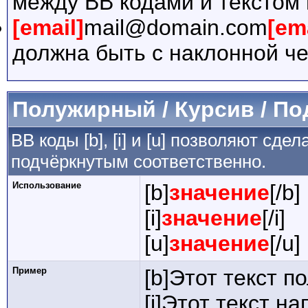
между BB кодами и текстом 
[email]
mail@domain.com
[em
должна быть с наклонной че
Полужирный / Курсив / П
BB коды [b], [i] и [u] позволяют сд
подчёркнутым соответственно.
Использование
[b]
значение
[/b]
[i]
значение
[/i]
[u]
значение
[/u]
Пример
[b]Этот текст п
[i]Этот текст на