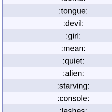
:tongue:
:devil:
:girl:
:mean:
:quiet:
:alien:
:starving:
:console:
:lashes: