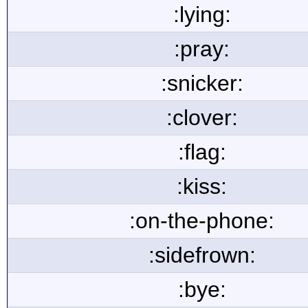
:lying:
:pray:
:snicker:
:clover:
:flag:
:kiss:
:on-the-phone:
:sidefrown:
:bye: