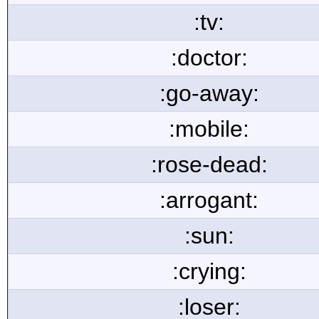
:tv:
:doctor:
:go-away:
:mobile:
:rose-dead:
:arrogant:
:sun:
:crying:
:loser: