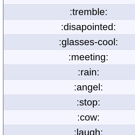
:tremble:
:disapointed:
:glasses-cool:
:meeting:
:rain:
:angel:
:stop:
:cow:
:laugh: