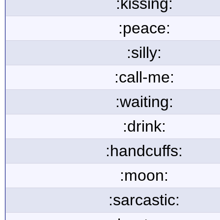
:kissing:
:peace:
:silly:
:call-me:
:waiting:
:drink:
:handcuffs:
:moon:
:sarcastic: