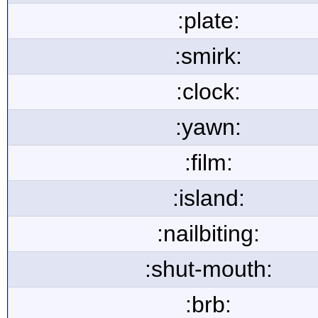
:plate:
:smirk:
:clock:
:yawn:
:film:
:island:
:nailbiting:
:shut-mouth:
:brb: