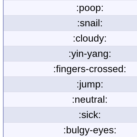
:poop:
:snail:
:cloudy:
:yin-yang:
:fingers-crossed:
:jump:
:neutral:
:sick:
:bulgy-eyes: