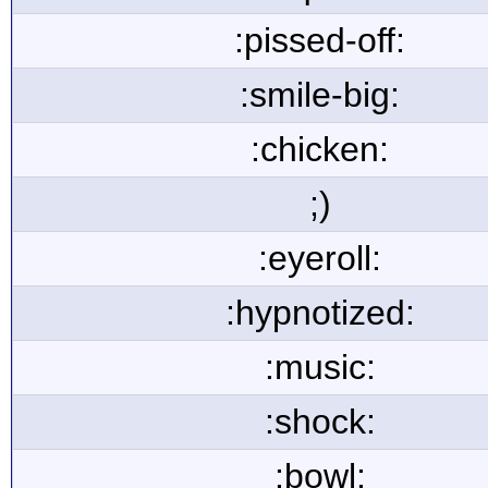
:pissed-off:
:smile-big:
:chicken:
;)
:eyeroll:
:hypnotized:
:music:
:shock:
:bowl: