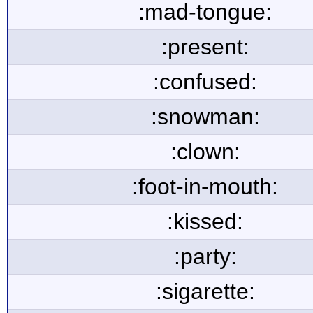
:mad-tongue:
:present:
:confused:
:snowman:
:clown:
:foot-in-mouth:
:kissed:
:party:
:sigarette: