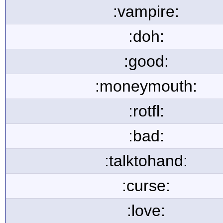
:vampire:
:doh:
:good:
:moneymouth:
:rotfl:
:bad:
:talktohand:
:curse:
:love: