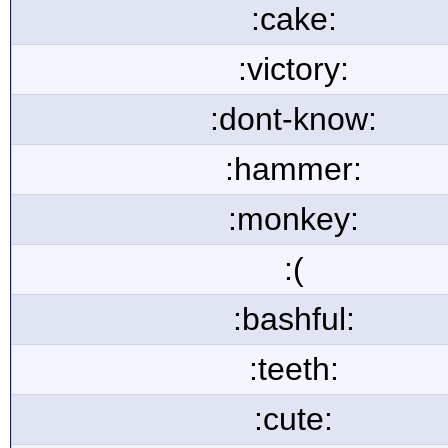
:cake:
:victory:
:dont-know:
:hammer:
:monkey:
:(
:bashful:
:teeth:
:cute: