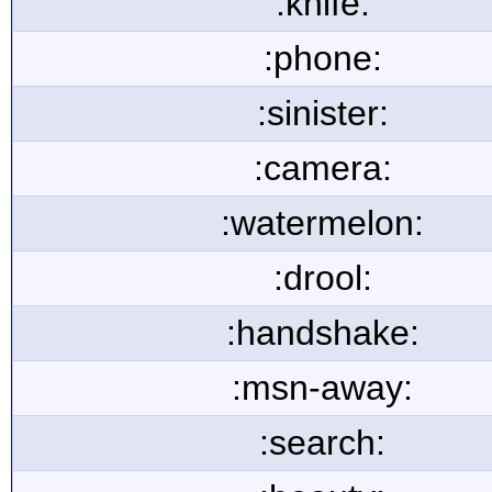
:knife:
:phone:
:sinister:
:camera:
:watermelon:
:drool:
:handshake:
:msn-away:
:search: