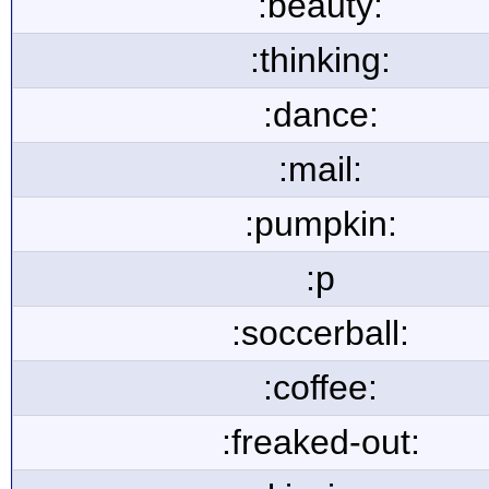
:beauty:
:thinking:
:dance:
:mail:
:pumpkin:
:p
:soccerball:
:coffee:
:freaked-out: