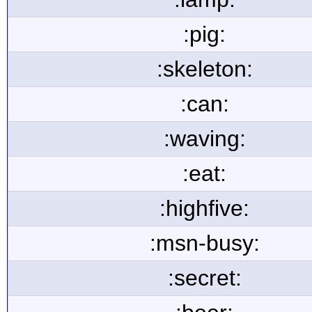
:pig:
:skeleton:
:can:
:waving:
:eat:
:highfive:
:msn-busy:
:secret: