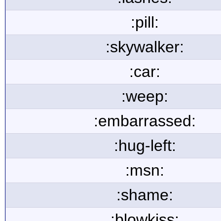
:pill:
:skywalker:
:car:
:weep:
:embarrassed:
:hug-left:
:msn:
:shame:
:blowkiss: