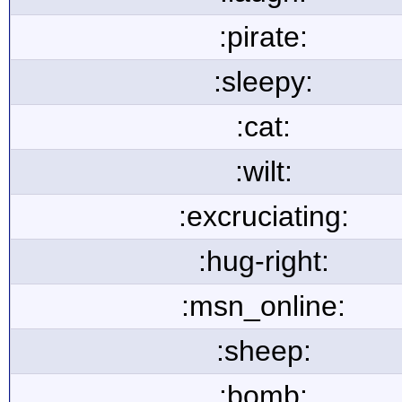
:pirate:
:sleepy:
:cat:
:wilt:
:excruciating:
:hug-right:
:msn_online:
:sheep:
:bomb: