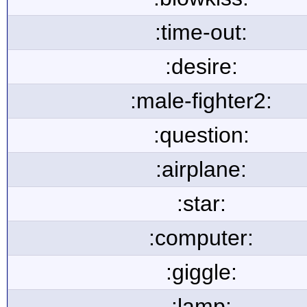
:time-out:
:desire:
:male-fighter2:
:question:
:airplane:
:star:
:computer:
:giggle:
:lamp: