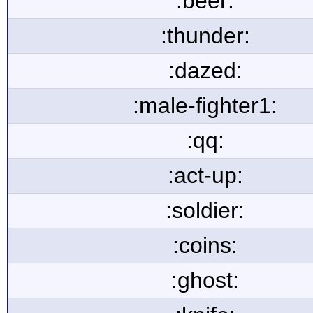
:beer:
:thunder:
:dazed:
:male-fighter1:
:qq:
:act-up:
:soldier:
:coins:
:ghost: