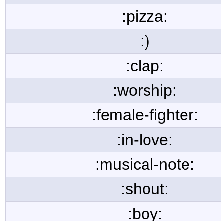
:pizza:
:)
:clap:
:worship:
:female-fighter:
:in-love:
:musical-note:
:shout:
:boy: