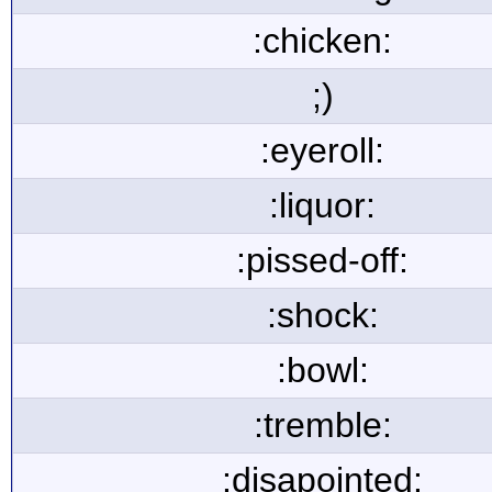
:chicken:
;)
:eyeroll:
:liquor:
:pissed-off:
:shock:
:bowl:
:tremble:
:disapointed: