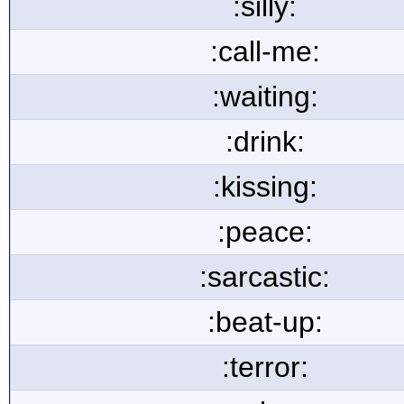
:silly:
:call-me:
:waiting:
:drink:
:kissing:
:peace:
:sarcastic:
:beat-up:
:terror: