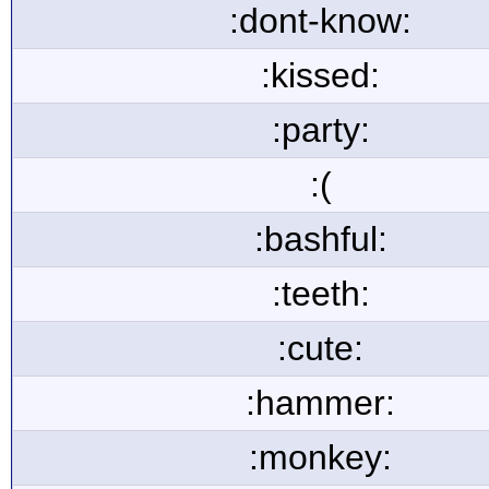
:dont-know:
:kissed:
:party:
:(
:bashful:
:teeth:
:cute:
:hammer:
:monkey: