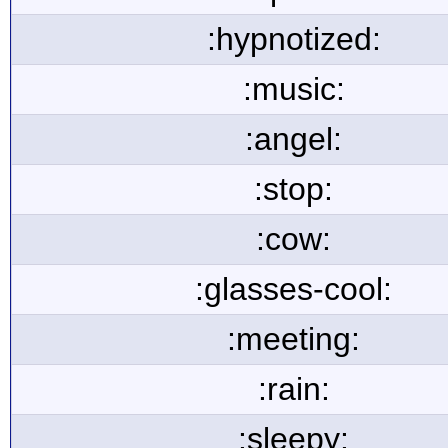
:hypnotized:
:music:
:angel:
:stop:
:cow:
:glasses-cool:
:meeting:
:rain:
:sleepy: