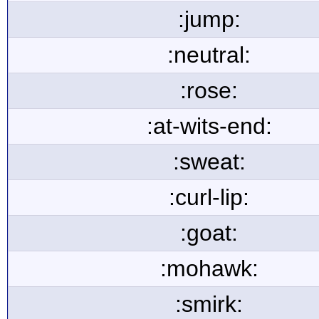
:jump:
:neutral:
:rose:
:at-wits-end:
:sweat:
:curl-lip:
:goat:
:mohawk:
:smirk: