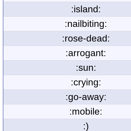
:island:
:nailbiting:
:rose-dead:
:arrogant:
:sun:
:crying:
:go-away:
:mobile:
:)