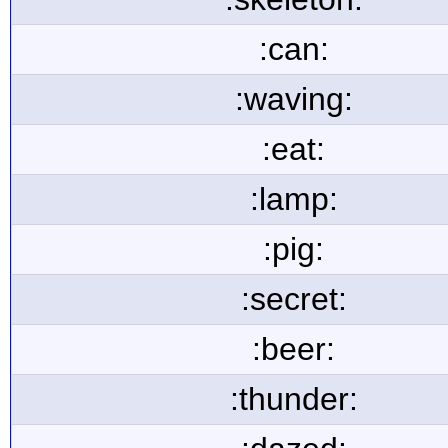
:can:
:waving:
:eat:
:lamp:
:pig:
:secret:
:beer:
:thunder: