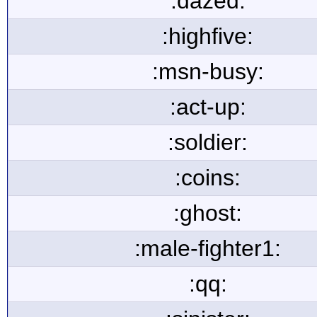
:dazed:
:highfive:
:msn-busy:
:act-up:
:soldier:
:coins:
:ghost:
:male-fighter1:
:qq: