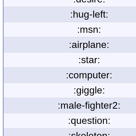
:hug-left:
:msn:
:airplane:
:star:
:computer:
:giggle:
:male-fighter2:
:question:
:skeleton: