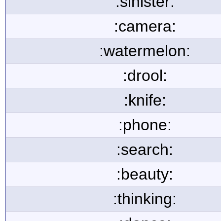
:sinister:
:camera:
:watermelon:
:drool:
:knife:
:phone:
:search:
:beauty:
:thinking: