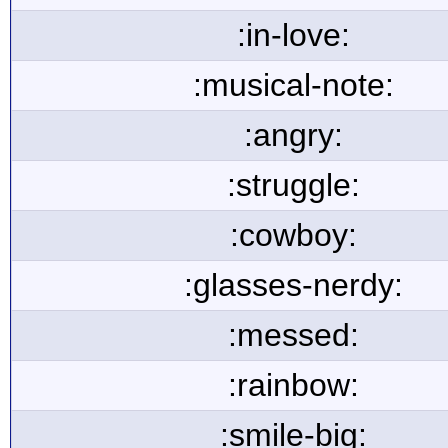
:in-love:
:musical-note:
:angry:
:struggle:
:cowboy:
:glasses-nerdy:
:messed:
:rainbow:
:smile-big: