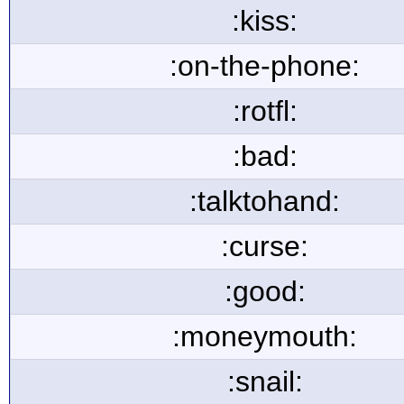
:kiss:
:on-the-phone:
:rotfl:
:bad:
:talktohand:
:curse:
:good:
:moneymouth:
:snail: