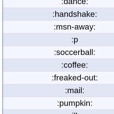
:dance:
:handshake:
:msn-away:
:p
:soccerball:
:coffee:
:freaked-out:
:mail:
:pumpkin: