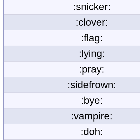
:snicker:
:clover:
:flag:
:lying:
:pray:
:sidefrown:
:bye:
:vampire:
:doh: