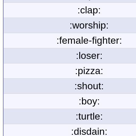
:clap:
:worship:
:female-fighter:
:loser:
:pizza:
:shout:
:boy:
:turtle:
:disdain: