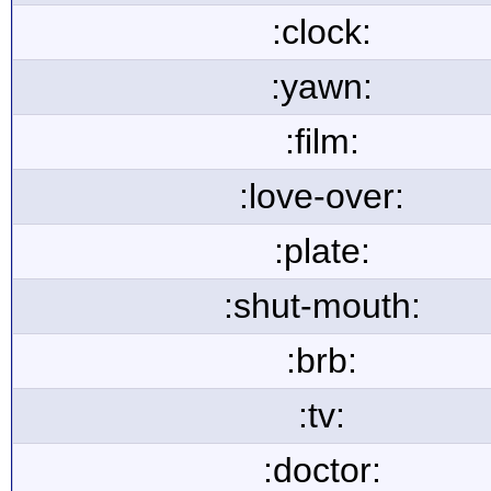
:clock:
:yawn:
:film:
:love-over:
:plate:
:shut-mouth:
:brb:
:tv:
:doctor: