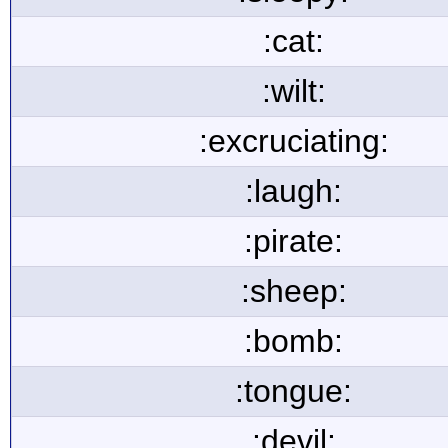
:cat:
:wilt:
:excruciating:
:laugh:
:pirate:
:sheep:
:bomb:
:tongue:
:devil: