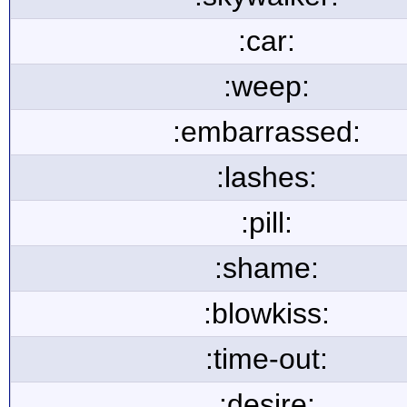
:car:
:weep:
:embarrassed:
:lashes:
:pill:
:shame:
:blowkiss:
:time-out:
:desire: