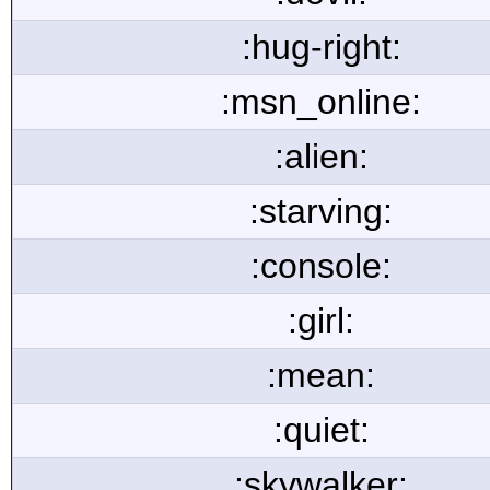
:hug-right:
:msn_online:
:alien:
:starving:
:console:
:girl:
:mean:
:quiet:
:skywalker: