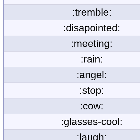
:tremble:
:disapointed:
:meeting:
:rain:
:angel:
:stop:
:cow:
:glasses-cool:
:laugh: