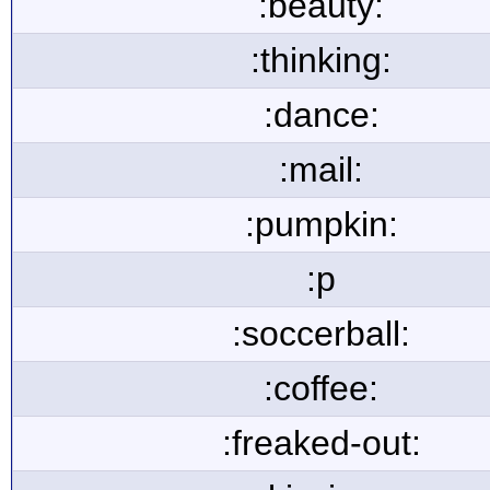
:beauty:
:thinking:
:dance:
:mail:
:pumpkin:
:p
:soccerball:
:coffee:
:freaked-out: