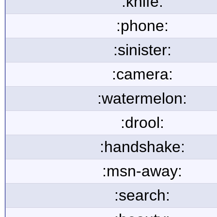
:knife:
:phone:
:sinister:
:camera:
:watermelon:
:drool:
:handshake:
:msn-away:
:search: