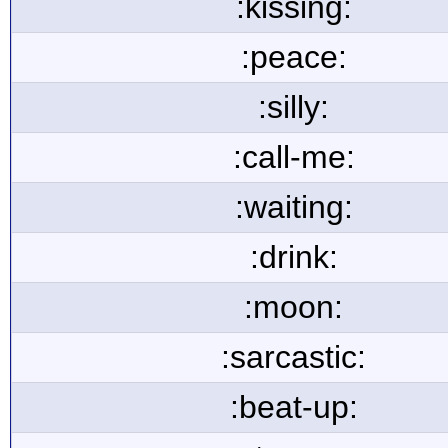
:kissing:
:peace:
:silly:
:call-me:
:waiting:
:drink:
:moon:
:sarcastic:
:beat-up: