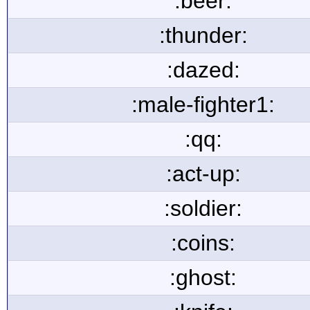
:beer:
:thunder:
:dazed:
:male-fighter1:
:qq:
:act-up:
:soldier:
:coins:
:ghost: