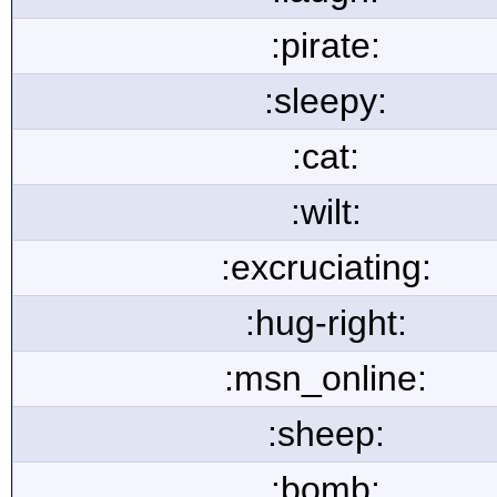
:pirate:
:sleepy:
:cat:
:wilt:
:excruciating:
:hug-right:
:msn_online:
:sheep:
:bomb: