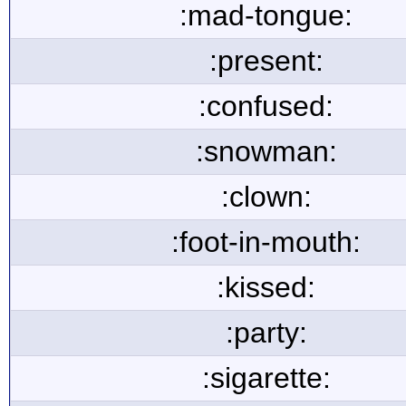
:mad-tongue:
:present:
:confused:
:snowman:
:clown:
:foot-in-mouth:
:kissed:
:party:
:sigarette: