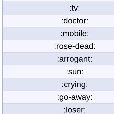
:tv:
:doctor:
:mobile:
:rose-dead:
:arrogant:
:sun:
:crying:
:go-away:
:loser: