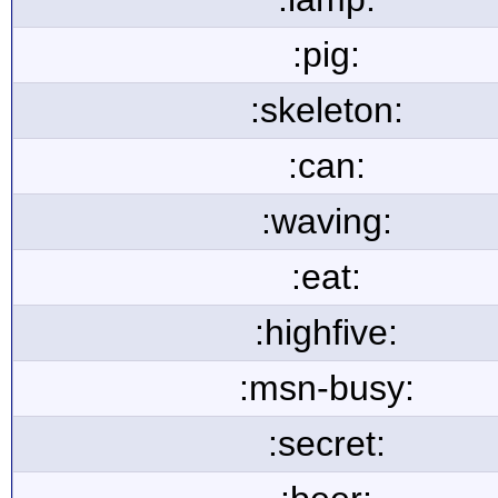
:pig:
:skeleton:
:can:
:waving:
:eat:
:highfive:
:msn-busy:
:secret: