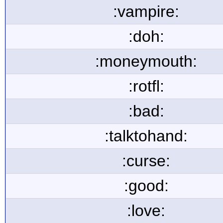
:vampire:
:doh:
:moneymouth:
:rotfl:
:bad:
:talktohand:
:curse:
:good:
:love: