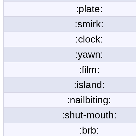
:plate:
:smirk:
:clock:
:yawn:
:film:
:island:
:nailbiting:
:shut-mouth:
:brb: