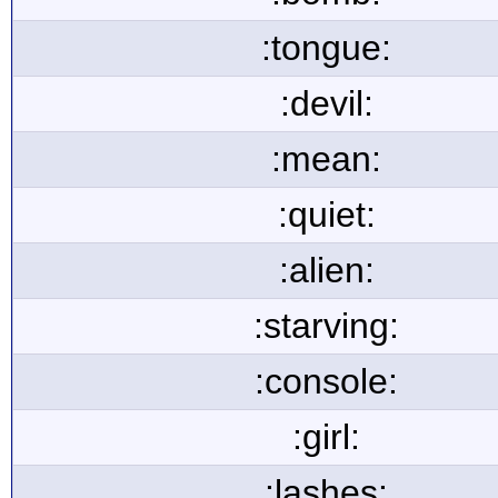
:tongue:
:devil:
:mean:
:quiet:
:alien:
:starving:
:console:
:girl:
:lashes: