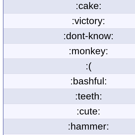
:cake:
:victory:
:dont-know:
:monkey:
:(
:bashful:
:teeth:
:cute:
:hammer: