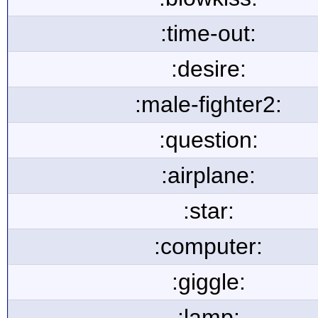
:time-out:
:desire:
:male-fighter2:
:question:
:airplane:
:star:
:computer:
:giggle:
:lamp: