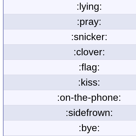
:lying:
:pray:
:snicker:
:clover:
:flag:
:kiss:
:on-the-phone:
:sidefrown:
:bye: