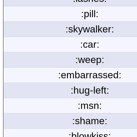
:pill:
:skywalker:
:car:
:weep:
:embarrassed:
:hug-left:
:msn:
:shame:
:blowkiss: