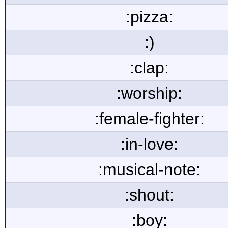
:pizza:
:)
:clap:
:worship:
:female-fighter:
:in-love:
:musical-note:
:shout:
:boy: