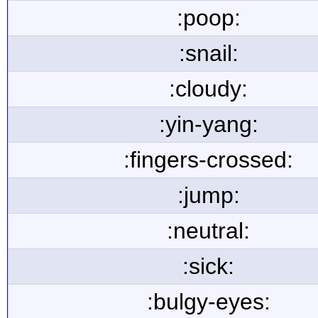
:poop:
:snail:
:cloudy:
:yin-yang:
:fingers-crossed:
:jump:
:neutral:
:sick:
:bulgy-eyes: