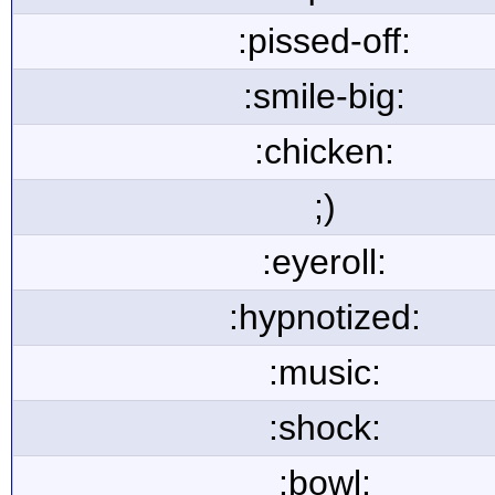
:pissed-off:
:smile-big:
:chicken:
;)
:eyeroll:
:hypnotized:
:music:
:shock:
:bowl: