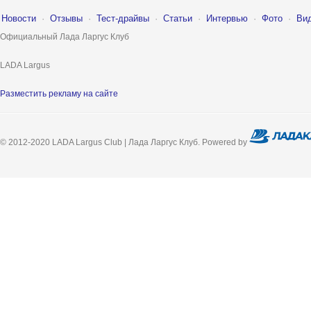
Новости
·
Отзывы
·
Тест-драйвы
·
Статьи
·
Интервью
·
Фото
·
Ви
Официальный Лада Ларгус Клуб
LADA Largus
Разместить рекламу на сайте
© 2012-2020 LADA Largus Club | Лада Ларгус Клуб. Powered by