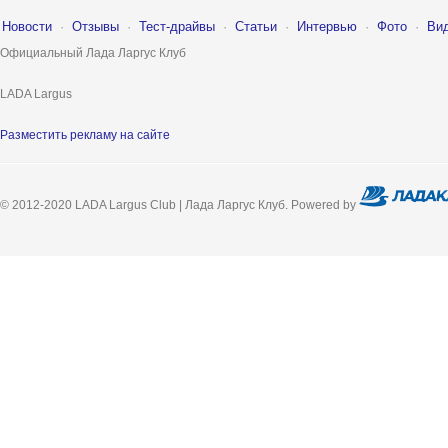
Новости
·
Отзывы
·
Тест-драйвы
·
Статьи
·
Интервью
·
Фото
·
Ви
Официальный Лада Ларгус Клуб
LADA Largus
Разместить рекламу на сайте
© 2012-2020 LADA Largus Club | Лада Ларгус Клуб. Powered by