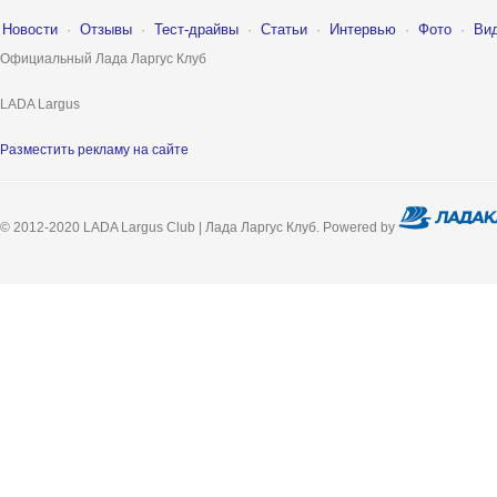
Новости
·
Отзывы
·
Тест-драйвы
·
Статьи
·
Интервью
·
Фото
·
Ви
Официальный Лада Ларгус Клуб
LADA Largus
Разместить рекламу на сайте
© 2012-2020 LADA Largus Club | Лада Ларгус Клуб. Powered by