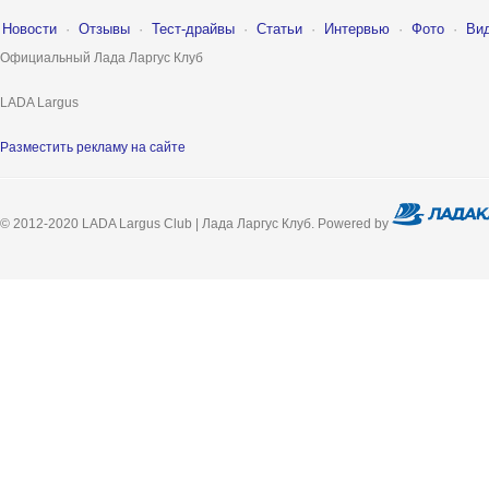
Новости
·
Отзывы
·
Тест-драйвы
·
Статьи
·
Интервью
·
Фото
·
Ви
Официальный Лада Ларгус Клуб
LADA Largus
Разместить рекламу на сайте
© 2012-2020 LADA Largus Club | Лада Ларгус Клуб. Powered by