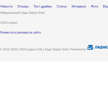
Новости
·
Отзывы
·
Тест-драйвы
·
Статьи
·
Интервью
·
Фото
·
Ви
Официальный Лада Ларгус Клуб
LADA Largus
Разместить рекламу на сайте
© 2012-2020 LADA Largus Club | Лада Ларгус Клуб. Powered by