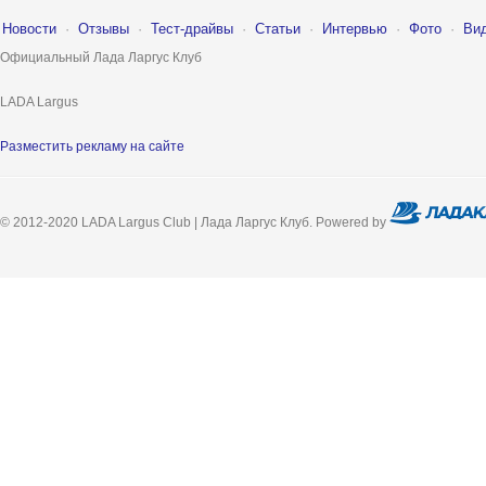
Новости
·
Отзывы
·
Тест-драйвы
·
Статьи
·
Интервью
·
Фото
·
Ви
Официальный Лада Ларгус Клуб
LADA Largus
Разместить рекламу на сайте
© 2012-2020 LADA Largus Club | Лада Ларгус Клуб. Powered by