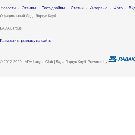
Новости
·
Отзывы
·
Тест-драйвы
·
Статьи
·
Интервью
·
Фото
·
Ви
Официальный Лада Ларгус Клуб
LADA Largus
Разместить рекламу на сайте
© 2012-2020 LADA Largus Club | Лада Ларгус Клуб. Powered by