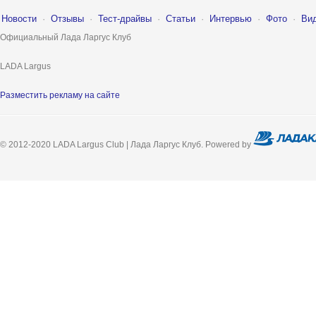
Новости
·
Отзывы
·
Тест-драйвы
·
Статьи
·
Интервью
·
Фото
·
Ви
Официальный Лада Ларгус Клуб
LADA Largus
Разместить рекламу на сайте
© 2012-2020 LADA Largus Club | Лада Ларгус Клуб. Powered by