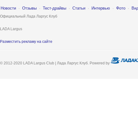
Новости
·
Отзывы
·
Тест-драйвы
·
Статьи
·
Интервью
·
Фото
·
Ви
Официальный Лада Ларгус Клуб
LADA Largus
Разместить рекламу на сайте
© 2012-2020 LADA Largus Club | Лада Ларгус Клуб. Powered by