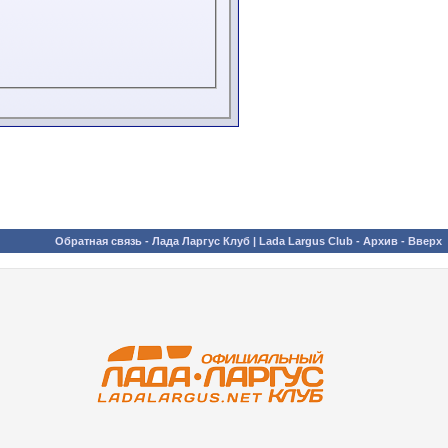
Обратная связь
-
Лада Ларгус Клуб | Lada Largus Club
-
Архив
-
Вверх