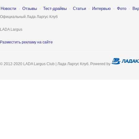
Новости
·
Отзывы
·
Тест-драйвы
·
Статьи
·
Интервью
·
Фото
·
Ви
Официальный Лада Ларгус Клуб
LADA Largus
Разместить рекламу на сайте
© 2012-2020 LADA Largus Club | Лада Ларгус Клуб. Powered by