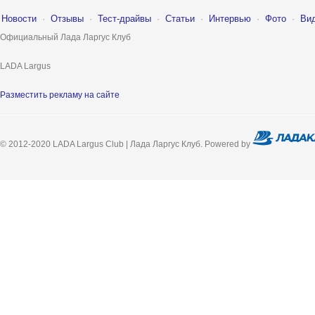
Новости
·
Отзывы
·
Тест-драйвы
·
Статьи
·
Интервью
·
Фото
·
Ви
Официальный Лада Ларгус Клуб
LADA Largus
Разместить рекламу на сайте
© 2012-2020 LADA Largus Club | Лада Ларгус Клуб. Powered by