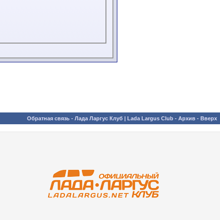
Обратная связь
-
Лада Ларгус Клуб | Lada Largus Club
-
Архив
-
Вверх