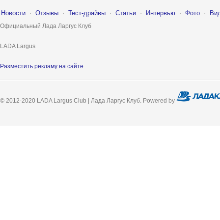
Новости
·
Отзывы
·
Тест-драйвы
·
Статьи
·
Интервью
·
Фото
·
Ви
Официальный Лада Ларгус Клуб
LADA Largus
Разместить рекламу на сайте
© 2012-2020 LADA Largus Club | Лада Ларгус Клуб. Powered by