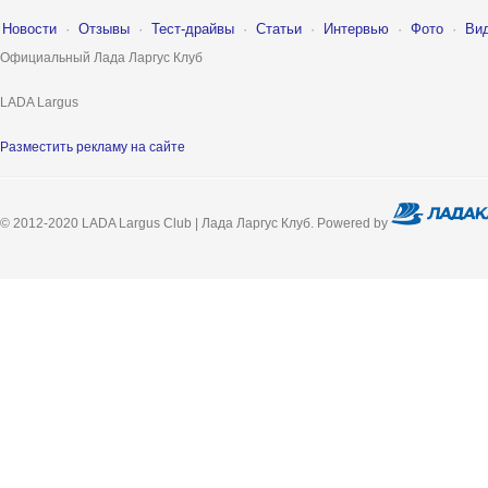
Новости
·
Отзывы
·
Тест-драйвы
·
Статьи
·
Интервью
·
Фото
·
Ви
Официальный Лада Ларгус Клуб
LADA Largus
Разместить рекламу на сайте
© 2012-2020 LADA Largus Club | Лада Ларгус Клуб. Powered by