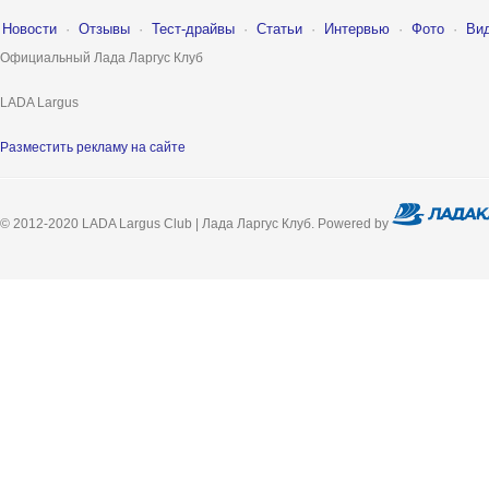
Новости
·
Отзывы
·
Тест-драйвы
·
Статьи
·
Интервью
·
Фото
·
Ви
Официальный Лада Ларгус Клуб
LADA Largus
Разместить рекламу на сайте
© 2012-2020 LADA Largus Club | Лада Ларгус Клуб. Powered by