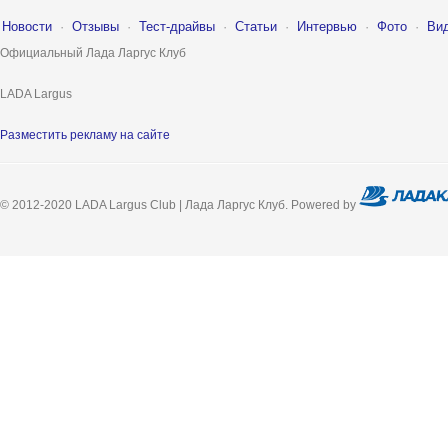
Новости
·
Отзывы
·
Тест-драйвы
·
Статьи
·
Интервью
·
Фото
·
Ви
Официальный Лада Ларгус Клуб
LADA Largus
Разместить рекламу на сайте
© 2012-2020 LADA Largus Club | Лада Ларгус Клуб. Powered by