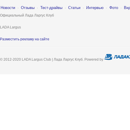
Новости
·
Отзывы
·
Тест-драйвы
·
Статьи
·
Интервью
·
Фото
·
Ви
Официальный Лада Ларгус Клуб
LADA Largus
Разместить рекламу на сайте
© 2012-2020 LADA Largus Club | Лада Ларгус Клуб. Powered by