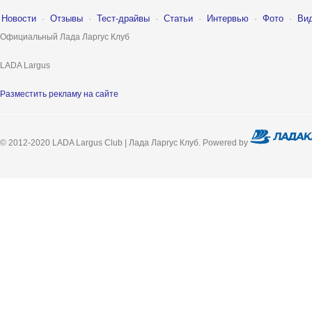
Новости
·
Отзывы
·
Тест-драйвы
·
Статьи
·
Интервью
·
Фото
·
Ви
Официальный Лада Ларгус Клуб
LADA Largus
Разместить рекламу на сайте
© 2012-2020 LADA Largus Club | Лада Ларгус Клуб. Powered by