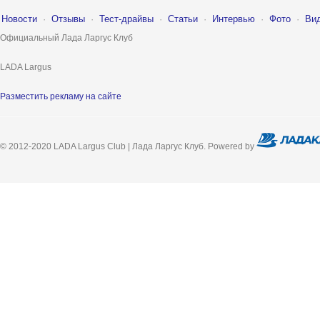
Новости
·
Отзывы
·
Тест-драйвы
·
Статьи
·
Интервью
·
Фото
·
Ви
Официальный Лада Ларгус Клуб
LADA Largus
Разместить рекламу на сайте
© 2012-2020 LADA Largus Club | Лада Ларгус Клуб. Powered by