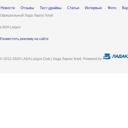
Новости
·
Отзывы
·
Тест-драйвы
·
Статьи
·
Интервью
·
Фото
·
Ви
Официальный Лада Ларгус Клуб
LADA Largus
Разместить рекламу на сайте
© 2012-2020 LADA Largus Club | Лада Ларгус Клуб. Powered by