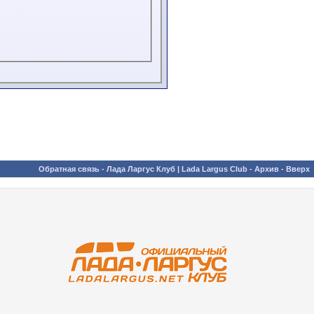
Обратная связь
-
Лада Ларгус Клуб | Lada Largus Club
-
Архив
-
Вверх