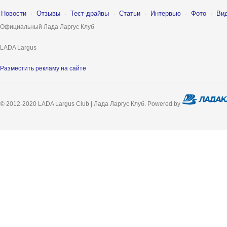
Новости
·
Отзывы
·
Тест-драйвы
·
Статьи
·
Интервью
·
Фото
·
Ви
Официальный Лада Ларгус Клуб
LADA Largus
Разместить рекламу на сайте
© 2012-2020 LADA Largus Club | Лада Ларгус Клуб. Powered by