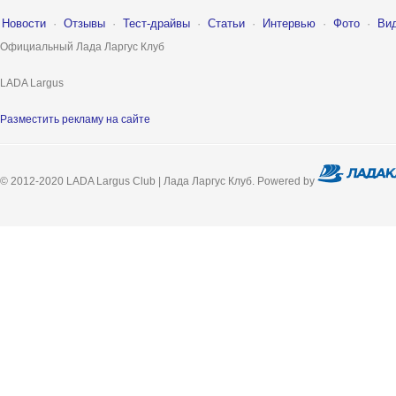
Новости
·
Отзывы
·
Тест-драйвы
·
Статьи
·
Интервью
·
Фото
·
Ви
Официальный Лада Ларгус Клуб
LADA Largus
Разместить рекламу на сайте
© 2012-2020 LADA Largus Club | Лада Ларгус Клуб. Powered by