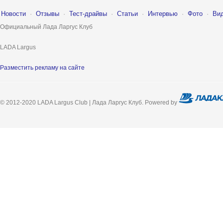
Новости
·
Отзывы
·
Тест-драйвы
·
Статьи
·
Интервью
·
Фото
·
Ви
Официальный Лада Ларгус Клуб
LADA Largus
Разместить рекламу на сайте
© 2012-2020 LADA Largus Club | Лада Ларгус Клуб. Powered by