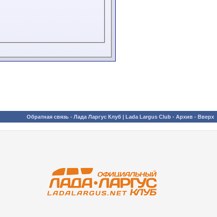
Обратная связь
-
Лада Ларгус Клуб | Lada Largus Club
-
Архив
-
Вверх