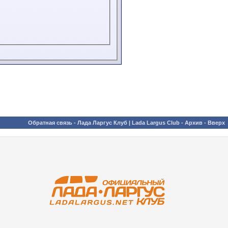
Обратная связь
-
Лада Ларгус Клуб | Lada Largus Club
-
Архив
-
Вверх