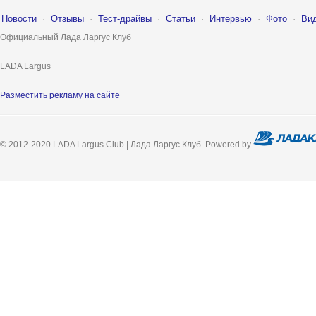
Новости
·
Отзывы
·
Тест-драйвы
·
Статьи
·
Интервью
·
Фото
·
Ви
Официальный Лада Ларгус Клуб
LADA Largus
Разместить рекламу на сайте
© 2012-2020 LADA Largus Club | Лада Ларгус Клуб. Powered by