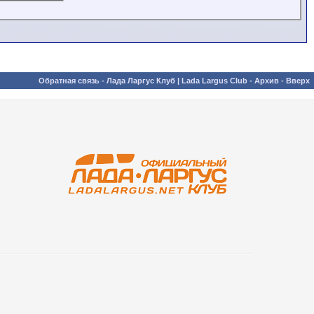
Обратная связь
-
Лада Ларгус Клуб | Lada Largus Club
-
Архив
-
Вверх