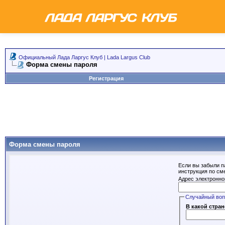
Официальный Лада Ларгус Клуб | Lada Largus Club
Форма смены пароля
Регистрация
Форма смены пароля
Если вы забыли п
инструкция по см
Адрес электронно
Случайный во
В какой стра