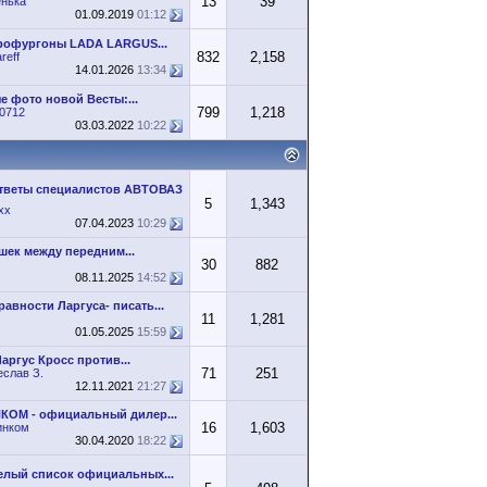
13
39
нька
01.09.2019
01:12
рофургоны LADA LARGUS...
832
2,158
reff
14.01.2026
13:34
е фото новой Весты:...
799
1,218
x0712
03.03.2022
10:22
тветы специалистов АВТОВАЗ
5
1,343
xx
07.04.2023
10:29
шек между передним...
30
882
08.11.2025
14:52
авности Ларгуса- писать...
11
1,281
01.05.2025
15:59
аргус Кросс против...
71
251
еслав З.
12.11.2021
21:27
КОМ - официальный дилер...
16
1,603
инком
30.04.2020
18:22
елый список официальных...