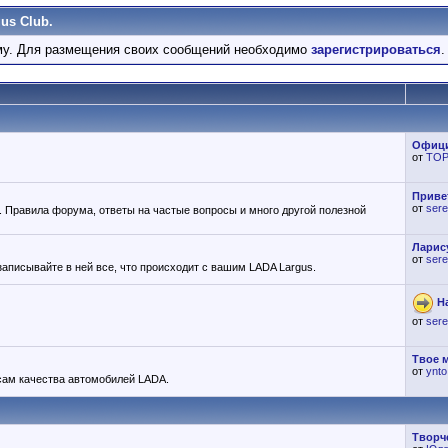
us Club.
у. Для размещения своих сообщений необходимо
зарегистрироваться
.
Офици
от
ТОР
Привет
от
sere
а. Правила форума, ответы на частые вопросы и много другой полезной
Ларис
от
sere
записывайте в ней все, что происходит с вашим LADA Largus.
Н
от
sere
Твое 
от
ynto
ам качества автомобилей LADA.
Творче