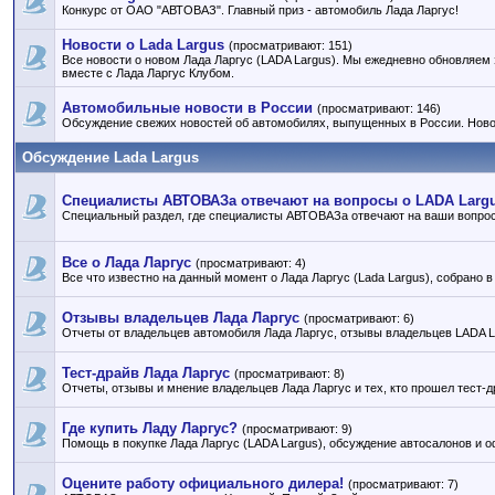
Конкурс от ОАО "АВТОВАЗ". Главный приз - автомобиль Лада Ларгус!
Новости о Lada Largus
(просматривают: 151)
Все новости о новом Лада Ларгус (LADA Largus). Мы ежедневно обновляем 
вместе с Лада Ларгус Клубом.
Автомобильные новости в России
(просматривают: 146)
Обсуждение свежих новостей об автомобилях, выпущенных в России. Ново
Обсуждение Lada Largus
Специалисты АВТОВАЗа отвечают на вопросы о LADA Larg
Специальный раздел, где специалисты АВТОВАЗа отвечают на ваши вопро
Все о Лада Ларгус
(просматривают: 4)
Все что известно на данный момент о Лада Ларгус (Lada Largus), собрано в
Отзывы владельцев Лада Ларгус
(просматривают: 6)
Отчеты от владельцев автомобиля Лада Ларгус, отзывы владельцев LADA L
Тест-драйв Лада Ларгус
(просматривают: 8)
Отчеты, отзывы и мнение владельцев Лада Ларгус и тех, кто прошел тест-д
Где купить Ладу Ларгус?
(просматривают: 9)
Помощь в покупке Лада Ларгус (LADA Largus), обсуждение автосалонов и 
Оцените работу официального дилера!
(просматривают: 7)