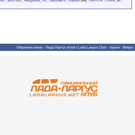
nom
,
tetris
(47)
,
MargaretA_781
,
Natural678
,
sheivan
(46)
,
RxPro76
,
ChrisA_66
,
Обратная связь
-
Лада Ларгус Клуб | Lada Largus Club
-
Архив
-
Вверх