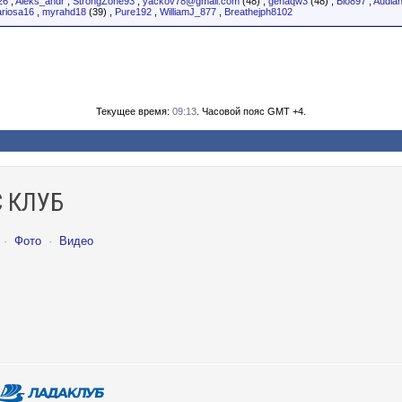
26
,
Aleks_andr
,
StrongZone93
,
yackov78@gmail.com
(48)
,
genaqw3
(48)
,
Bio897
,
Audia
riosa16
,
myrahd18
(39)
,
Pure192
,
WilliamJ_877
,
Breathejph8102
Текущее время:
09:13
. Часовой пояс GMT +4.
 КЛУБ
·
Фото
·
Видео