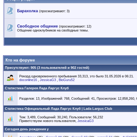
Барахолка
(просматривают: 3)
Свободное общение
(просматривают: 12)
Общение одноклубников на свободные темы.
Кто на форуме
Присутствуют
: 905 (3 пользователей и 902 гостей)
Рекорд одновременного пребывания 33,313, это было 31.05.2026 в 06:21.
doconline16
,
JessicaG3
,
BioGuru52
Статистика Галерея Лада Ларгус Клуб
Разделов: 13, Изображений: 768, Сообщений: 41, Просмотров: 12,858,260,
Статистика Официальный Лада Ларгус Клуб | Lada Largus Club
Тем: 3,489, Сообщений: 30,240, Пользователи: 56,232
Приветствуем нового пользователя,
JessicaG3
Сегодня день рождения у