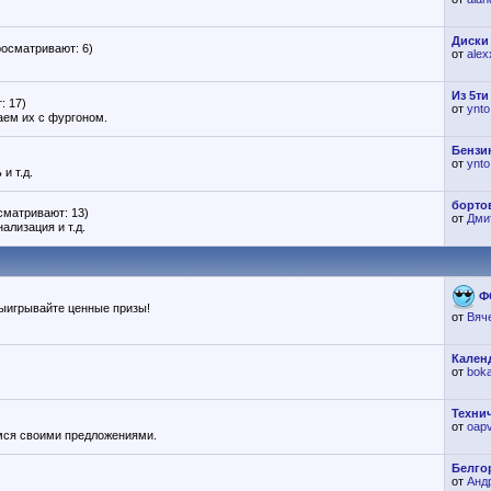
Диски
росматривают: 6)
от
alex
Из 5ти
: 17)
от
ynto
аем их с фургоном.
Бензин
от
ynto
и т.д.
бортов
сматривают: 13)
от
Дми
ализация и т.д.
Ф
выигрывайте ценные призы!
от
Вяч
Кален
от
boka
Технич
от
oap
мся своими предложениями.
Белго
от
Анд