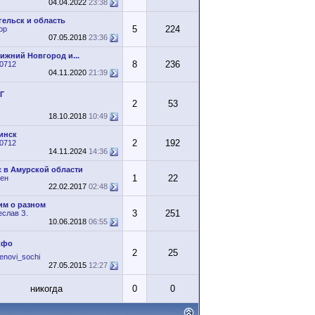
04.04.2022
23:38
гельск и область
5
224
op
07.05.2018
23:36
ижний Новгород и...
8
236
x0712
04.11.2020
21:39
Г
2
53
18.10.2018
10:49
инск
2
192
x0712
14.11.2024
14:36
с в Амурской области
1
22
тен
22.02.2017
02:48
им о разном
3
251
еслав З.
10.06.2018
06:55
кфо
2
25
enovi_sochi
27.05.2015
12:27
никогда
0
0