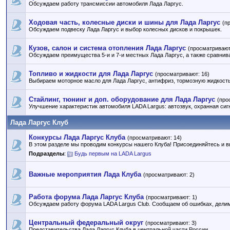
Обсуждаем работу трансмиссии автомобиля Лада Ларгус.
Ходовая часть, колесные диски и шины для Лада Ларгус
(п
Обсуждаем подвеску Лада Ларгус и выбор колесных дисков и покрышек.
Кузов, салон и система отопления Лада Ларгус
(просматривают
Обсуждаем преимущества 5-и и 7-и местных Лада Ларгус, а также сравнив
Топливо и жидкости для Лада Ларгус
(просматривают: 16)
Выбираем моторное масло для Лада Ларгус, антифриз, тормозную жидкость 
Стайлинг, тюнинг и доп. оборудование для Лада Ларгус
(про
Улучшение характеристик автомобиля LADA Largus: автозвук, охранная сигн
Лада Ларгус Клуб
Конкурсы Лада Ларгус Клуба
(просматривают: 14)
В этом разделе мы проводим конкурсы нашего Клуба! Присоединяйтесь и 
Подразделы
:
Будь первым на LADA Largus
Важные мероприятия Лада Клуба
(просматривают: 2)
Работа форума Лада Ларгус Клуба
(просматривают: 1)
Обсуждаем работу форума LADA Largus Club. Сообщаем об ошибках, дели
Центральный федеральный округ
(просматривают: 3)
Представительства Лада Ларгус Клуба в центральной части России.