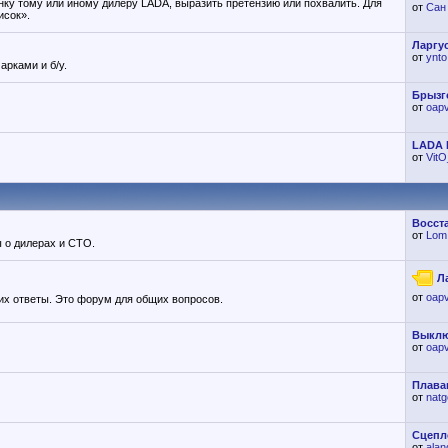
нку тому или иному дилеру LADA, выразить претензию или похвалить. Для
от
Сан
исок».
Ларгус
от
ynto
рками и б/у.
Брызг
от
oap
LADA L
от
Vit
Восста
от
Lom
 о дилерах и СТО.
Л
от
oap
их ответы. Это форум для общих вопросов.
Выклю
от
oap
Плава
от
natg
Сцепле
от
alan