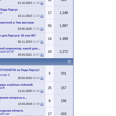
01.10.2024
21:34
 Лада Ларгус
17
1,248
xx
15.11.2023
11:53
 местной в 7ми местную
55
1,897
03.05.2025
17:51
 для Ларгуса: 92 или 95?
14
1,499
05.11.2023
20:37
ой компьютер. какой для...
43
2,272
трий ШТАТ
20.04.2021
16:07
ОТООХОТА на Лада Ларгус!
5
331
еслав З.
30.04.2015
06:54
дарь клубных событий.
25
157
reff
11.01.2020
00:48
еские вопросы к...
8
156
v
14.03.2018
14:48
родская область
17
410
рей сан