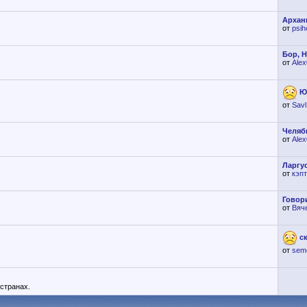
Архан
от
psih
Бор, Н
от
Ale
Ю
от
Savl
Челяб
от
Ale
Ларгу
от
кэп
Говор
от
Вяч
с
от
sem
странах.