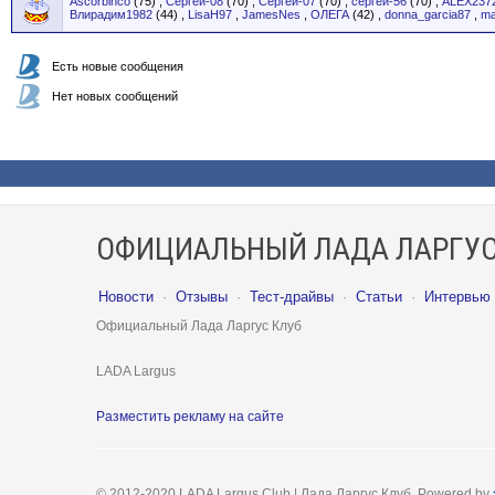
Ascorbinco
(75)
,
Сергей-08
(70)
,
Сергей-07
(70)
,
сергей-56
(70)
,
ALEX237
Влирадим1982
(44)
,
LisaH97
,
JamesNes
,
ОЛЕГА
(42)
,
donna_garcia87
,
ma
Есть новые сообщения
Нет новых сообщений
ОФИЦИАЛЬНЫЙ ЛАДА ЛАРГУС
Новости
·
Отзывы
·
Тест-драйвы
·
Статьи
·
Интервью
Официальный Лада Ларгус Клуб
LADA Largus
Разместить рекламу на сайте
© 2012-2020 LADA Largus Club | Лада Ларгус Клуб. Powered by