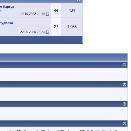
м Ларгус
44
434
is
14.10.2022
22:49
лудилка
27
1,055
v
22.05.2026
23:23