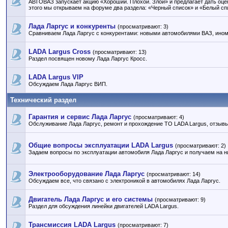
АВТОВАЗ запускает акцию «Хороший. Плохой. Злой» и предлагает дать оце
этого мы открываем на форуме два раздела: «Черный список» и «Белый сп
Лада Ларгус и конкуренты
(просматривают: 3)
Сравниваем Лада Ларгус с конкурентами: новыми автомобилями ВАЗ, инома
LADA Largus Cross
(просматривают: 13)
Раздел посвящен новому Лада Ларгус Кросс.
LADA Largus VIP
Обсуждаем Лада Ларгус ВИП.
Технический раздел
Гарантия и сервис Лада Ларгус
(просматривают: 4)
Обслуживание Лада Ларгус, ремонт и прохождение ТО LADA Largus, отзывы
Общие вопросы эксплуатации LADA Largus
(просматривают: 2)
Задаем вопросы по эксплуатации автомобиля Лада Ларгус и получаем на н
Электрооборудование Лада Ларгус
(просматривают: 14)
Обсуждаем все, что связано с электроникой в автомобилях Лада Ларгус.
Двигатель Лада Ларгус и его системы
(просматривают: 9)
Раздел для обсуждения линейки двигателей LADA Largus.
Трансмиссия LADA Largus
(просматривают: 7)