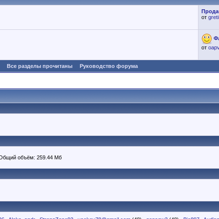
Прода
от
gret
Ф
от
oap
Все разделы прочитаны
Руководство форума
 Общий объём: 259.44 Мб