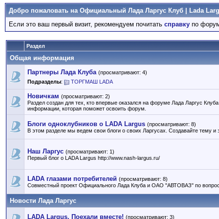
Добро пожаловать на Официальный Лада Ларгус Клуб | Lada Larg
Если это ваш первый визит, рекомендуем почитать
справку
по форум
Раздел
Общая информация
Партнеры Лада Клуба
(просматривают: 4)
Подразделы
:
ТОРГМАШ LADA
Новичкам
(просматривают: 2)
Раздел создан для тех, кто впервые оказался на форуме Лада Ларгус Клуб
информации, которая поможет освоить форум.
Блоги одноклубников о LADA Largus
(просматривают: 8)
В этом разделе мы ведем свои блоги о своих Ларгусах. Создавайте тему и 
Наш Ларгус
(просматривают: 1)
Первый блог о LADA Largus http://www.nash-largus.ru/
LADA глазами потребителей
(просматривают: 8)
Совместный проект Официального Лада Клуба и ОАО "АВТОВАЗ" по вопрос
Новости Лада Ларгус
LADA Largus. Поехали вместе!
(просматривают: 3)