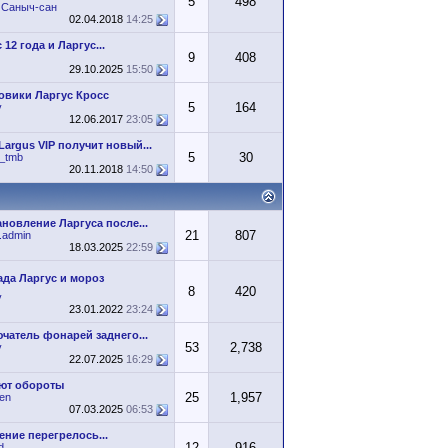
5
498
 Саныч-сан
02.04.2018
14:25
 12 года и Ларгус...
9
408
29.10.2025
15:50
овики Ларгус Кросс
5
164
v
12.06.2017
23:05
argus VIP получит новый...
5
30
O_tmb
20.11.2018
14:50
новление Ларгуса после...
21
807
.admin
18.03.2025
22:59
ада Ларгус и мороз
8
420
v
23.01.2022
23:24
чатель фонарей заднего...
53
2,738
v
22.07.2025
16:29
ют обороты
25
1,957
en
07.03.2025
06:53
ние перегрелось...
12
916
d