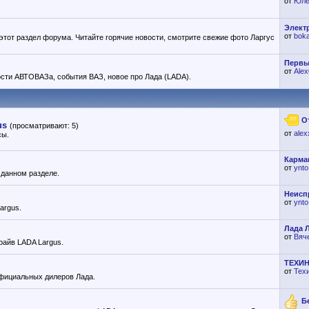
от
Юле
Элект
от
boka
этот раздел форума. Читайте горячие новости, смотрите свежие фото Ларгус
Первы
от
Ale
сти АВТОВАЗа, события ВАЗ, новое про Лада (LADA).
О
us
(просматривают: 5)
от
alex
сы.
Карма
от
ynto
 данном разделе.
Неиспр
от
ynto
argus.
Лада Л
от
Вяч
райв LADA Largus.
ТЕХИН
от
Тех
официальных дилеров Лада.
Б