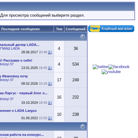
 Для просмотра сообщений выберите раздел.
Последнее сообщение
Тем
Сообщений
альный дилер LADA...
4
36
ГМАШ LADA
28.06.2017
20:48
! Расскажи о себе!
4
534
bristyi 37
13.01.2025
18:45
у Ивановну хочу
17
249
bristyi 37
08.02.2026
10:29
аш Ларгус - первый блог о...
16
232
bristyi 37
19.10.2024
18:45
мнение о LADA Largus
10
238
01.09.2022
15:50
ская работа на конкурс...