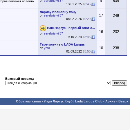
4
534
от
serebristyi 37
оторая поможет освоить
13.01.2025
18:45
Ларису Ивановну хочу
17
249
от
serebristyi 37
08.02.2026
10:29
Наш Ларгус - первый блог о...
16
232
от
serebristyi 37
19.10.2024
18:45
Твое мнение о LADA Largus
10
238
от
ynto
01.09.2022
15:50
Быстрый переход
Обратная связь
-
Лада Ларгус Клуб | Lada Largus Club
-
Архив
-
Вверх