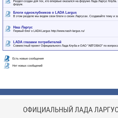
Раздел создан для тех, кто впервые оказался на форуме Лада Ларгус Клуба
форум.
Блоги одноклубников о LADA Largus
В этом разделе мы ведем свои блоги о своих Ларгусах. Создавайте тему и з
Наш Ларгус
Первый блог о LADA Largus http://www.nash-largus.ru/
LADA глазами потребителей
Совместный проект Официального Лада Клуба и ОАО "АВТОВАЗ" по вопроса
Есть новые сообщения
Нет новых сообщений
ОФИЦИАЛЬНЫЙ ЛАДА ЛАРГУС