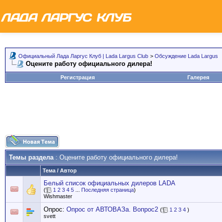
Официальный Лада Ларгус Клуб | Lada Largus Club
>
Обсуждение Lada Largus
Оцените работу официального дилера!
Регистрация
Галерея
Темы раздела
: Оцените работу официального дилера!
Тема
/
Автор
Белый список официальных дилеров LADA
(
1
2
3
4
5
...
Последняя страница
)
Wishmaster
Опрос:
Опрос от АВТОВАЗа. Вопрос2
(
1
2
3
4
)
svett