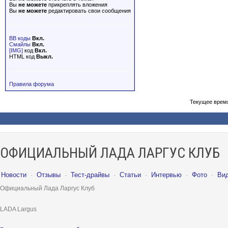
Вы
не можете
прикреплять вложения
Вы
не можете
редактировать свои сообщения
BB коды
Вкл.
Смайлы
Вкл.
[IMG]
код
Вкл.
HTML код
Выкл.
Правила форума
Текущее врем
ОФИЦИАЛЬНЫЙ ЛАДА ЛАРГУС КЛУБ
Новости
·
Отзывы
·
Тест-драйвы
·
Статьи
·
Интервью
·
Фото
·
Ви
Официальный Лада Ларгус Клуб
LADA Largus