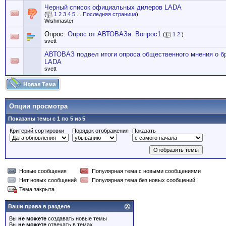
Черный список официальных дилеров LADA
(
1
2
3
4
5
...
Последняя страница
)
Wishmaster
Опрос:
Опрос от АВТОВАЗа. Вопрос1
(
1
2
)
svett
АВТОВАЗ подвел итоги опроса общественного мнения о б
LADA
svett
Опции просмотра
Показаны темы с 1 по 5 из 5
Критерий сортировки
Порядок отображения
Показать
Новые сообщения
Популярная тема с новыми сообщениями
Нет новых сообщений
Популярная тема без новых сообщений
Тема закрыта
Ваши права в разделе
Вы
не можете
создавать новые темы
Вы
не можете
отвечать в темах