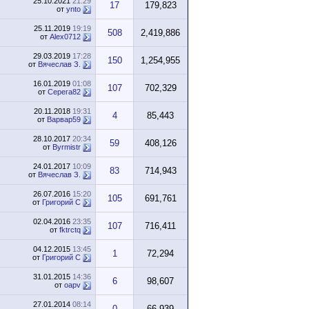
25.10.2021
21:29
17
179,823
от
ynto
25.11.2019
19:19
508
2,419,886
от
Alex0712
29.03.2019
17:28
150
1,254,955
от
Вячеслав З.
16.01.2019
01:08
107
702,329
от
Серега82
20.11.2018
19:31
4
85,443
от
Варвар59
28.10.2017
20:34
59
408,126
от
Byrmistr
24.01.2017
10:09
83
714,943
от
Вячеслав З.
26.07.2016
15:20
105
691,761
от
Григорий С
02.04.2016
23:35
107
716,411
от
fktrctq
04.12.2015
13:45
1
72,294
от
Григорий С
31.01.2015
14:36
6
98,607
от
oapv
27.01.2014
08:14
0
66,939