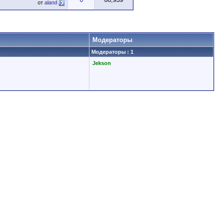
от
aland
Модераторы
Модераторы : 1
Jekson