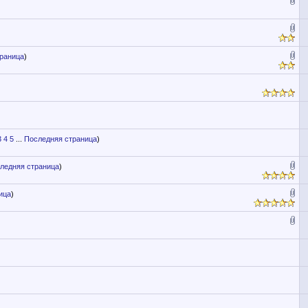
раница
)
3
4
5
...
Последняя страница
)
ледняя страница
)
ица
)