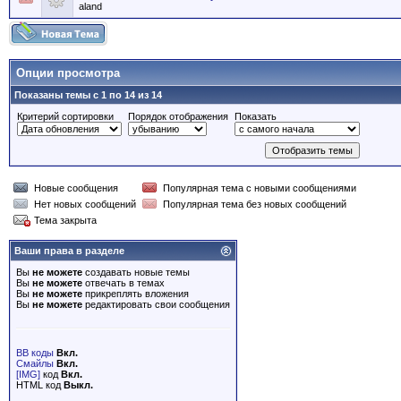
aland
Опции просмотра
Показаны темы с 1 по 14 из 14
Критерий сортировки
Порядок отображения
Показать
Новые сообщения
Популярная тема с новыми сообщениями
Нет новых сообщений
Популярная тема без новых сообщений
Тема закрыта
Ваши права в разделе
Вы
не можете
создавать новые темы
Вы
не можете
отвечать в темах
Вы
не можете
прикреплять вложения
Вы
не можете
редактировать свои сообщения
BB коды
Вкл.
Смайлы
Вкл.
[IMG]
код
Вкл.
HTML код
Выкл.