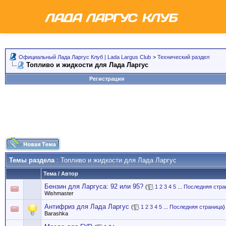
Официальный Лада Ларгус Клуб | Lada Largus Club
>
Технический раздел
Топливо и жидкости для Лада Ларгус
Регистрация
Темы раздела
: Топливо и жидкости для Лада Ларгус
Тема
/
Автор
Бензин для Ларгуса: 92 или 95?
(
1
2
3
4
5
...
Последняя стра
Wishmaster
Антифриз для Лада Ларгус
(
1
2
3
4
5
...
Последняя страница
)
Barashka