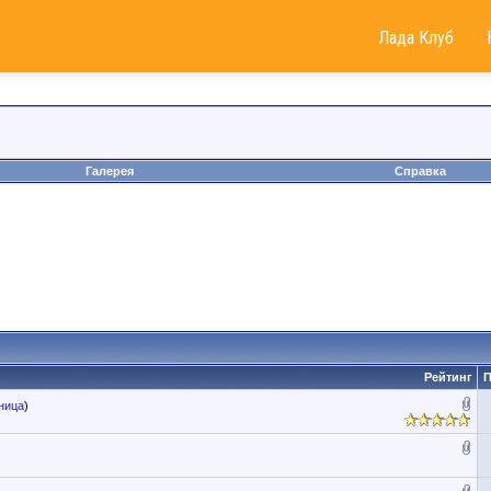
Лада Клуб
Галерея
Справка
Рейтинг
П
ница
)