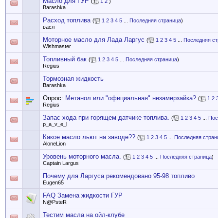
Масло для ГУР
(
1
2
)
Barashka
Расход топлива
(
1
2
3
4
5
...
Последняя страница
)
васл
Моторное масло для Лада Ларгус
(
1
2
3
4
5
...
Последняя ст
Wishmaster
Топливный бак
(
1
2
3
4
5
...
Последняя страница
)
Regius
Тормозная жидкость
Barashka
Опрос:
Метанол или "официальная" незамерзайка?
(
1
2
Regius
Запас хода при горящем датчике топлива.
(
1
2
3
4
5
...
Пос
p_a_v_e_l
Какое масло льют на заводе??
(
1
2
3
4
5
...
Последняя стран
AloneLion
Уровень моторного масла.
(
1
2
3
4
5
...
Последняя страница
)
Captain Largus
Почему для Ларгуса рекомендовано 95-98 топливо
Eugen65
FAQ Замена жидкости ГУР
N@PsteR
Тестим масла на ойл-клубе