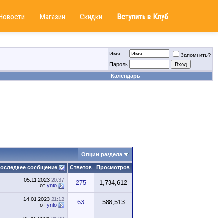
Новости
Магазин
Скидки
Вступить в Клуб
Имя
Запомнить?
Пароль
Календарь
Опции раздела
оследнее сообщение
Ответов
Просмотров
05.11.2023
20:37
275
1,734,612
от
ynto
14.01.2023
21:12
63
588,513
от
ynto