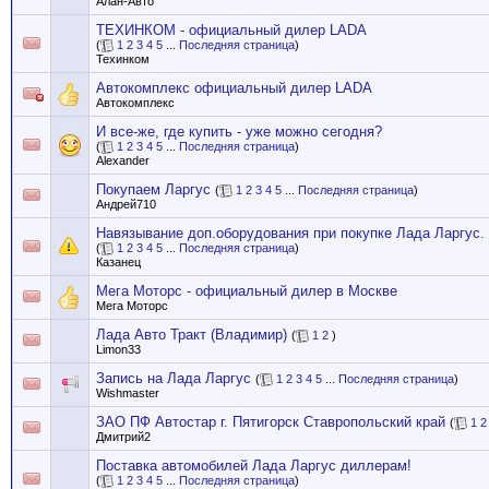
Алан-Авто
ТЕХИНКОМ - официальный дилер LADA
(
1
2
3
4
5
...
Последняя страница
)
Техинком
Автокомплекс официальный дилер LADA
Автокомплекс
И все-же, где купить - уже можно сегодня?
(
1
2
3
4
5
...
Последняя страница
)
Alexander
Покупаем Ларгус
(
1
2
3
4
5
...
Последняя страница
)
Андрей710
Навязывание доп.оборудования при покупке Лада Ларгус.
(
1
2
3
4
5
...
Последняя страница
)
Казанец
Мега Моторс - официальный дилер в Москве
Мега Моторс
Лада Авто Тракт (Владимир)
(
1
2
)
Limon33
Запись на Лада Ларгус
(
1
2
3
4
5
...
Последняя страница
)
Wishmaster
ЗАО ПФ Автостар г. Пятигорск Ставропольский край
(
1
2
Дмитрий2
Поставка автомобилей Лада Ларгус диллерам!
(
1
2
3
4
5
...
Последняя страница
)