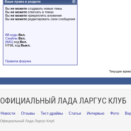
Ваши права в разделе
Вы
не можете
создавать новые темы
Вы
не можете
отвечать в темах
Вы
не можете
прикреплять вложения
Вы
не можете
редактировать свои сообщения
BB коды
Вкл.
Смайлы
Вкл.
[IMG]
код
Вкл.
HTML код
Выкл.
Правила форума
Текущее врем
ОФИЦИАЛЬНЫЙ ЛАДА ЛАРГУС КЛУБ
Новости
·
Отзывы
·
Тест-драйвы
·
Статьи
·
Интервью
·
Фото
·
Ви
Официальный Лада Ларгус Клуб