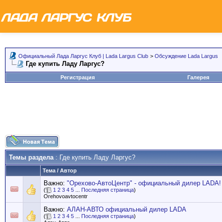
Официальный Лада Ларгус Клуб | Lada Largus Club
>
Обсуждение Lada Largus
Где купить Ладу Ларгус?
Регистрация
Галерея
Темы раздела
: Где купить Ладу Ларгус?
Тема
/
Автор
Важно:
"Орехово-АвтоЦентр" - официальный дилер LADA!
(
1
2
3
4
5
...
Последняя страница
)
Orehovoavtocentr
Важно:
АЛАН-АВТО официальный дилер LADA
(
1
2
3
4
5
...
Последняя страница
)