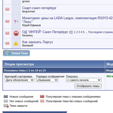
grown
Скарт-санкт-петербург
largusman
Мониторинг цены на LADA Largus, комплектация RS0Y5-42
"Люкс"
Юрий Ефимов
ОД "ИНТЕЙ" Санкт-Петербург
(
1
2
3
4
5
...
Последняя страни
Казанец
Как заказать Ларгус
Валерий
Опции просмотра
Мод
Показаны темы с 1 по 14 из 14
Моде
Мег
Критерий сортировки
Порядок отображения
Показать
Новые сообщения
Популярная тема с новыми сообщениями
Нет новых сообщений
Популярная тема без новых сообщений
Тема закрыта