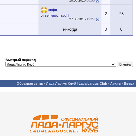
10.06.2018
06:55
скфо
2
25
от
semenovi_sochi
27.05.2015
12:27
никогда
0
0
Быстрый переход
Обратная связь
-
Лада Ларгус Клуб | Lada Largus Club
-
Архив
-
Вверх