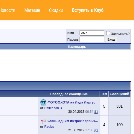
Новости
Магазин
Скидки
Вступить в Клуб
Имя
Запомнить?
Пароль
Календарь
Последнее сообщение
Тем
Сообщений
ФОТООХОТА на Лада Ларгус!
5
331
от
Вячеслав З.
30.04.2015
06:54
Стань одним из трёх первых...
4
109
от
Regius
21.08.2012
17:35