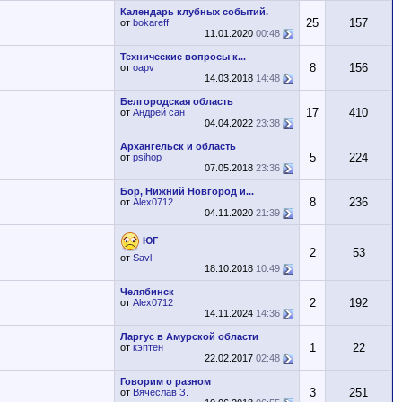
Календарь клубных событий.
25
157
от
bokareff
11.01.2020
00:48
Технические вопросы к...
8
156
от
oapv
14.03.2018
14:48
Белгородская область
17
410
от
Андрей сан
04.04.2022
23:38
Архангельск и область
5
224
от
psihop
07.05.2018
23:36
Бор, Нижний Новгород и...
8
236
от
Alex0712
04.11.2020
21:39
ЮГ
2
53
от
Savl
18.10.2018
10:49
Челябинск
2
192
от
Alex0712
14.11.2024
14:36
Ларгус в Амурской области
1
22
от
кэптен
22.02.2017
02:48
Говорим о разном
3
251
от
Вячеслав З.