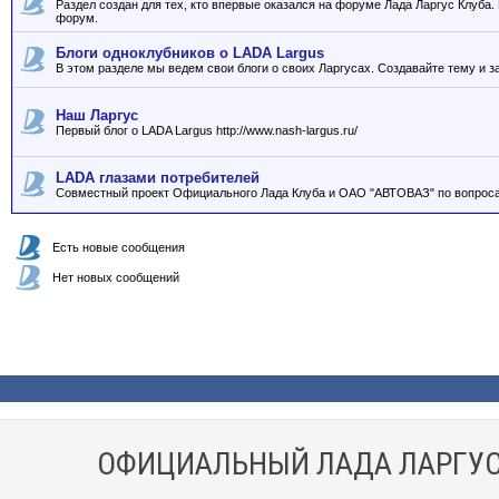
Раздел создан для тех, кто впервые оказался на форуме Лада Ларгус Клуба
форум.
Блоги одноклубников о LADA Largus
В этом разделе мы ведем свои блоги о своих Ларгусах. Создавайте тему и з
Наш Ларгус
Первый блог о LADA Largus http://www.nash-largus.ru/
LADA глазами потребителей
Совместный проект Официального Лада Клуба и ОАО "АВТОВАЗ" по вопроса
Есть новые сообщения
Нет новых сообщений
ОФИЦИАЛЬНЫЙ ЛАДА ЛАРГУС