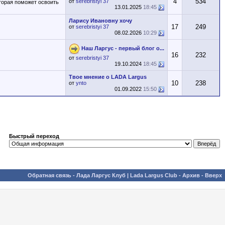
4
534
от
serebristyi 37
оторая поможет освоить
13.01.2025
18:45
Ларису Ивановну хочу
17
249
от
serebristyi 37
08.02.2026
10:29
Наш Ларгус - первый блог о...
16
232
от
serebristyi 37
19.10.2024
18:45
Твое мнение о LADA Largus
10
238
от
ynto
01.09.2022
15:50
Быстрый переход
Обратная связь
-
Лада Ларгус Клуб | Lada Largus Club
-
Архив
-
Вверх